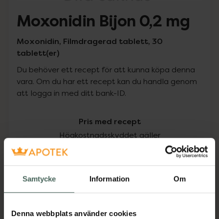
Moxonidin Bijon 0,2 mg
Moxonidin, Filmdragerad tablett, 30
tablett(er)
Du behöver ett recept för att kunna köpa denna
vara. Om du har ett recept kan du handla genom
att logga in med ditt bank-ID.
Pris med recept
Högkostnadsskyddet gäller
117,97 kr
Samtycke
Information
Om
I apotek:
117,97 kr
Köp via ditt recept
Denna webbplats använder cookies