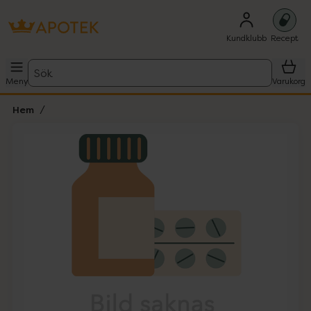
Kundklubb
Recept
Sök
Meny
Varukorg
Hem
Hoppa över Lista
Lista: . Innehåller 1 objekt.