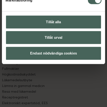
Marknadsföring
Kundservice
Kontakta oss
Vanliga frågor
Hitta apotek
Tillåt alla
Handla tryggt
Leverans, betalning och retur
Kundklubb
Tillåt urval
Sajtens tillgänglighet
App
Endast nödvändiga cookies
Köpvillkor
Om recept och läkemedel
Fullmakter
Högkostnadsskyddet
Läkemedelsutbyte
Lämna in gammal medicin
Resa med läkemedel
Receptregistret
Elektroniskt expertstöd, EES