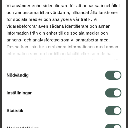
Vi använder enhetsidentifierare för att anpassa innehållet
och annonserna till användarna, tillhandahålla funktioner
Aktuella erbjudanden
för sociala medier och analysera vår trafik. Vi
vidarebefordrar även sådana identifierare och annan
Beskrivning
Dölj
information från din enhet till de sociala medier och
annons- och analysföretag som vi samarbetar med.
EAN:
04779050102168
Dessa kan i sin tur kombinera informationen med annan
information som du har tillhandahållit eller som de har
samlat in när du har använt deras tjänster. Samtycke till
cookies är frivilligt och du kan när som helst ändra eller
Samtyckesval
återkalla ditt samtycke via webbplatsens
Nödvändig
cookieinställningar. Ett återkallat samtycke påverkar inte
Kronans Apotek finns här för dig. Du hittar oss från Skåne i
lagligheten av behandling som skett innan återkallelsen.
Inställningar
syd till Lappland i norr, och online i mobilen och på
datorn. Oavsett vem du är så är det vårt uppdrag att
hjälpa just dig att må lite bättre. Välkommen att prata
Statistik
med oss.