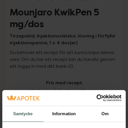
Mounjaro KwikPen 5
mg/dos
Tirzepatid, Injektionsvätska, lösning i förfylld
injektionspenna, 1 x 4 dos(er)
Du behöver ett recept för att kunna köpa denna
vara. Om du har ett recept kan du handla genom
att logga in med ditt bank-ID.
Pris med recept
Högkostnadsskyddet gäller inte
2679 kr
Samtycke
Information
Om
I apotek:
2679 kr