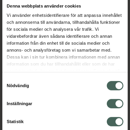
Köp via ditt recept
Denna webbplats använder cookies
Vi använder enhetsidentifierare för att anpassa innehållet
och annonserna till användarna, tillhandahålla funktioner
Fler produkter från Mounjaro
för sociala medier och analysera vår trafik. Vi
Aktuella erbjudanden
vidarebefordrar även sådana identifierare och annan
information från din enhet till de sociala medier och
Beskrivning
Dölj
annons- och analysföretag som vi samarbetar med.
Dessa kan i sin tur kombinera informationen med annan
information som du har tillhandahållit eller som de har
EAN:
05714191016942
samlat in när du har använt deras tjänster. Samtycke till
cookies är frivilligt och du kan när som helst ändra eller
Samtyckesval
återkalla ditt samtycke via webbplatsens
Nödvändig
cookieinställningar. Ett återkallat samtycke påverkar inte
lagligheten av behandling som skett innan återkallelsen.
Inställningar
Kronans Apotek finns här för dig. Du hittar oss från Skåne i
syd till Lappland i norr, och online i mobilen och på
Statistik
datorn. Oavsett vem du är så är det vårt uppdrag att
hjälpa just dig att må lite bättre. Välkommen att prata