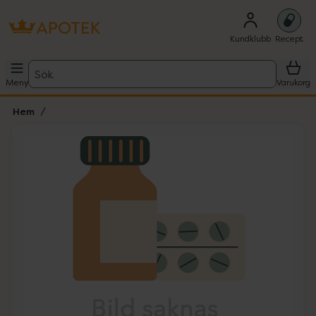
Kundklubb
Recept
Sök
Meny
Varukorg
Hem
Hoppa över Lista
Lista: . Innehåller 1 objekt.