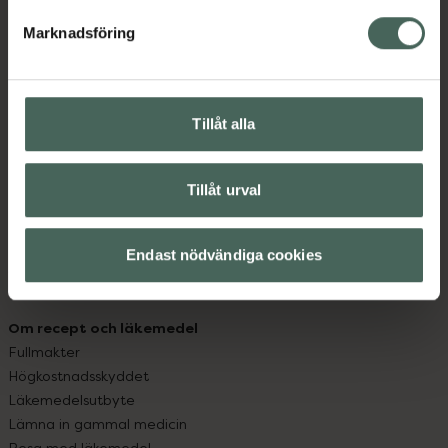
med oss.
Marknadsföring
Kundservice
Kontakta oss
Vanliga frågor
Tillåt alla
Hitta apotek
Handla tryggt
Tillåt urval
Leverans, betalning och retur
Kundklubb
Sajtens tillgänglighet
Endast nödvändiga cookies
App
Köpvillkor
Om recept och läkemedel
Fullmakter
Högkostnadsskyddet
Läkemedelsutbyte
Lämna in gammal medicin
Resa med läkemedel