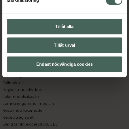
Marknadsföring
Kundservice
Kontakta oss
Vanliga frågor
Hitta apotek
Tillåt alla
Handla tryggt
Leverans, betalning och retur
Kundklubb
Tillåt urval
Sajtens tillgänglighet
App
Endast nödvändiga cookies
Köpvillkor
Om recept och läkemedel
Fullmakter
Högkostnadsskyddet
Läkemedelsutbyte
Lämna in gammal medicin
Resa med läkemedel
Receptregistret
Elektroniskt expertstöd, EES