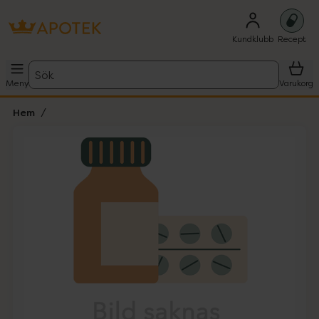
Kundklubb
Recept
Sök
Meny
Varukorg
Hem
Hoppa över Lista
Lista: . Innehåller 1 objekt.