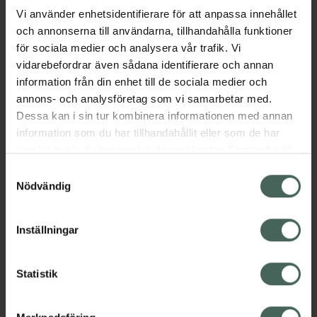
Vi använder enhetsidentifierare för att anpassa innehållet
Fler produkter från Mounjaro
och annonserna till användarna, tillhandahålla funktioner
Aktuella erbjudanden
för sociala medier och analysera vår trafik. Vi
vidarebefordrar även sådana identifierare och annan
Beskrivning
Dölj
information från din enhet till de sociala medier och
annons- och analysföretag som vi samarbetar med.
EAN:
05712440022379
Dessa kan i sin tur kombinera informationen med annan
information som du har tillhandahållit eller som de har
samlat in när du har använt deras tjänster. Samtycke till
cookies är frivilligt och du kan när som helst ändra eller
Samtyckesval
återkalla ditt samtycke via webbplatsens
Nödvändig
cookieinställningar. Ett återkallat samtycke påverkar inte
Kronans Apotek finns här för dig. Du hittar oss från Skåne i
lagligheten av behandling som skett innan återkallelsen.
Inställningar
syd till Lappland i norr, och online i mobilen och på
datorn. Oavsett vem du är så är det vårt uppdrag att
hjälpa just dig att må lite bättre. Välkommen att prata
Statistik
med oss.