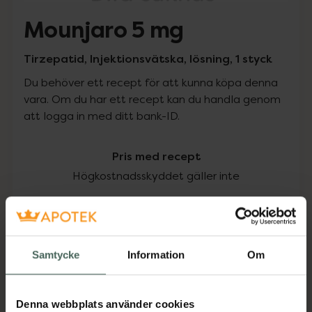
Mounjaro 5 mg
Tirzepatid, Injektionsvätska, lösning, 1 styck
Du behöver ett recept för att kunna köpa denna
vara. Om du har ett recept kan du handla genom
att logga in med ditt bank-ID.
Pris med recept
Högkostnadsskyddet gäller inte
535,13 kr
I apotek:
535,13 kr
Samtycke
Information
Om
Köp via ditt recept
Denna webbplats använder cookies