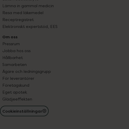
Lämna in gammal medicin
Resa med läkemedel
Receptregistret
Elektroniskt expertstöd, EES
Om oss
Pressrum
Jobba hos oss
Hållbarhet
Samarbeten
Ägare och ledningsgrupp
För leverantörer
Företagskund
Eget apotek
Glädjeeffekten
Cookieinställningar