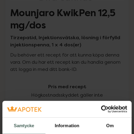
Mounjaro KwikPen 12,5
mg/dos
Tirzepatid, Injektionsvätska, lösning i förfylld
injektionspenna, 1 x 4 dos(er)
Du behöver ett recept för att kunna köpa denna
vara. Om du har ett recept kan du handla genom
att logga in med ditt bank-ID.
Pris med recept
Högkostnadsskyddet gäller inte
4819 kr
I apotek:
4819 kr
Samtycke
Information
Om