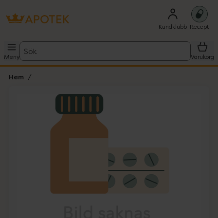
Kundklubb
Recept
Sök
Meny
Varukorg
Hem
Hoppa över Lista
Lista: . Innehåller 1 objekt.