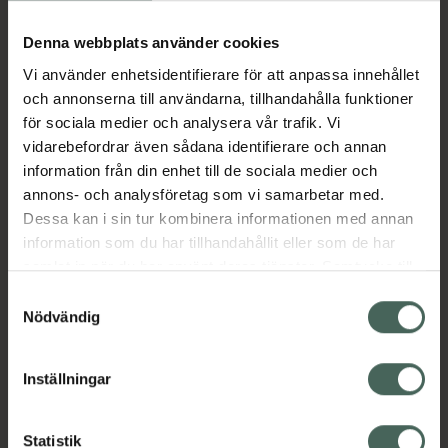
Köp via ditt recept
Denna webbplats använder cookies
Vi använder enhetsidentifierare för att anpassa innehållet
Aktuella erbjudanden
och annonserna till användarna, tillhandahålla funktioner
för sociala medier och analysera vår trafik. Vi
Beskrivning
Dölj
vidarebefordrar även sådana identifierare och annan
information från din enhet till de sociala medier och
annons- och analysföretag som vi samarbetar med.
EAN:
00300021305550
Dessa kan i sin tur kombinera informationen med annan
information som du har tillhandahållit eller som de har
samlat in när du har använt deras tjänster. Samtycke till
Bipacksedel från FASS
Visa
cookies är frivilligt och du kan när som helst ändra eller
Samtyckesval
återkalla ditt samtycke via webbplatsens
Nödvändig
cookieinställningar. Ett återkallat samtycke påverkar inte
lagligheten av behandling som skett innan återkallelsen.
Inställningar
Kronans Apotek finns här för dig. Du hittar oss från Skåne i
syd till Lappland i norr, och online i mobilen och på
Statistik