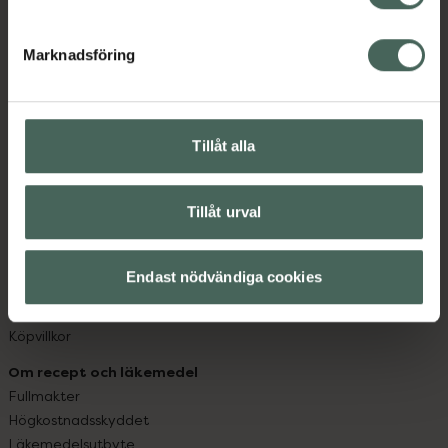
datorn. Oavsett vem du är så är det vårt uppdrag att
hjälpa just dig att må lite bättre. Välkommen att prata
Marknadsföring
med oss.
Kundservice
Kontakta oss
Tillåt alla
Vanliga frågor
Hitta apotek
Tillåt urval
Handla tryggt
Leverans, betalning och retur
Kundklubb
Endast nödvändiga cookies
Sajtens tillgänglighet
App
Köpvillkor
Om recept och läkemedel
Fullmakter
Högkostnadsskyddet
Läkemedelsutbyte