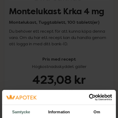
Montelukast Krka 4 mg
Montelukast, Tuggtablett, 100 tablett(er)
Du behöver ett recept för att kunna köpa denna
vara. Om du har ett recept kan du handla genom
att logga in med ditt bank-ID.
Pris med recept
Högkostnadsskyddet gäller
423,08 kr
I apotek:
423,08 kr
Köp via ditt recept
Samtycke
Information
Om