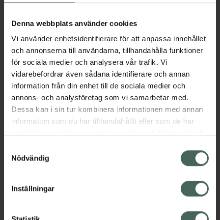
Aktuella erbjudanden
Denna webbplats använder cookies
Vi använder enhetsidentifierare för att anpassa innehållet
Beskrivning
Dölj
och annonserna till användarna, tillhandahålla funktioner
för sociala medier och analysera vår trafik. Vi
vidarebefordrar även sådana identifierare och annan
Läs alltid bipacksedeln innan
information från din enhet till de sociala medier och
användning.
annons- och analysföretag som vi samarbetar med.
EAN:
03838989760809
Dessa kan i sin tur kombinera informationen med annan
information som du har tillhandahållit eller som de har
samlat in när du har använt deras tjänster. Samtycke till
Bipacksedel från FASS
Visa
cookies är frivilligt och du kan när som helst ändra eller
Samtyckesval
återkalla ditt samtycke via webbplatsens
Nödvändig
cookieinställningar. Ett återkallat samtycke påverkar inte
lagligheten av behandling som skett innan återkallelsen.
Inställningar
Kronans Apotek finns här för dig. Du hittar oss från Skåne i
Statistik