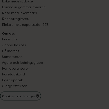
Läkemedelsutbyte
Lämna in gammal medicin
Resa med läkemedel
Receptregistret
Elektroniskt expertstöd, EES
Om oss
Pressrum
Jobba hos oss
Hållbarhet
Samarbeten
Ägare och ledningsgrupp
För leverantörer
Företagskund
Eget apotek
Glädjeeffekten
Cookieinställningar