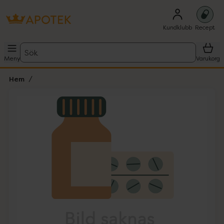
Kundklubb
Recept
Sök
Meny
Varukorg
Hem
Hoppa över Lista
Lista: . Innehåller 1 objekt.