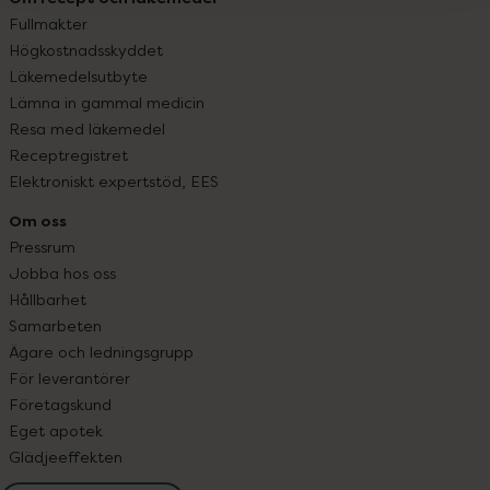
Fullmakter
Högkostnadsskyddet
Läkemedelsutbyte
Lämna in gammal medicin
Resa med läkemedel
Receptregistret
Elektroniskt expertstöd, EES
Om oss
Pressrum
Jobba hos oss
Hållbarhet
Samarbeten
Ägare och ledningsgrupp
För leverantörer
Företagskund
Eget apotek
Glädjeeffekten