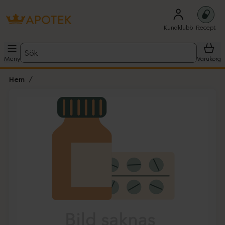
Kundklubb
Recept
Sök
Meny
Varukorg
Hem
Hoppa över Lista
Lista: . Innehåller 1 objekt.