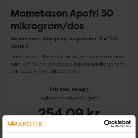
Mometason Apofri 50
mikrogram/dos
Mometason, Nässpray, suspension, 3 x 140
dos(er)
Du behöver ett recept för att kunna köpa denna
vara. Om du har ett recept kan du handla genom
att logga in med ditt bank-ID.
Pris med recept
Högkostnadsskyddet gäller
254,09 kr
I apotek:
254,09 kr