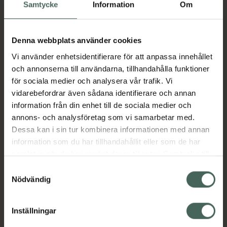
Köp via ditt recept
Samtycke
Information
Om
Denna webbplats använder cookies
Aktuella erbjudanden
Vi använder enhetsidentifierare för att anpassa innehållet
och annonserna till användarna, tillhandahålla funktioner
Beskrivning
Dölj
för sociala medier och analysera vår trafik. Vi
vidarebefordrar även sådana identifierare och annan
information från din enhet till de sociala medier och
Läs alltid bipacksedeln innan
annons- och analysföretag som vi samarbetar med.
användning.
Dessa kan i sin tur kombinera informationen med annan
EAN:
07350041580997
information som du har tillhandahållit eller som de har
samlat in när du har använt deras tjänster. Samtycke till
cookies är frivilligt och du kan när som helst ändra eller
Samtyckesval
återkalla ditt samtycke via webbplatsens
Nödvändig
Bipacksedel från FASS
Visa
cookieinställningar. Ett återkallat samtycke påverkar inte
lagligheten av behandling som skett innan återkallelsen.
Inställningar