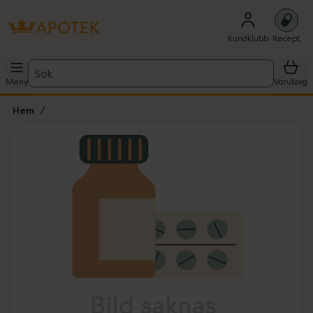
Kundklubb
Recept
Sök
Meny
Varukorg
Hem
Hoppa över Lista
Lista: . Innehåller 1 objekt.