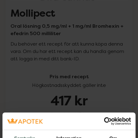
Mollipect
Oral lösning 0,5 mg/ml + 1 mg/ml Bromhexin +
efedrin 500 milliliter
Du behöver ett recept för att kunna köpa denna
vara. Om du har ett recept kan du handla genom
att logga in med ditt bank-ID.
Pris med recept
Högkostnadsskyddet gäller inte
417 kr
I apotek:
417 kr
Köp via ditt recept