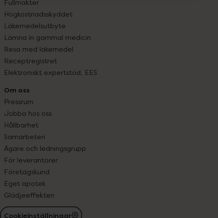
Fullmakter
Högkostnadsskyddet
Läkemedelsutbyte
Lämna in gammal medicin
Resa med läkemedel
Receptregistret
Elektroniskt expertstöd, EES
Om oss
Pressrum
Jobba hos oss
Hållbarhet
Samarbeten
Ägare och ledningsgrupp
För leverantörer
Företagskund
Eget apotek
Glädjeeffekten
Cookieinställningar