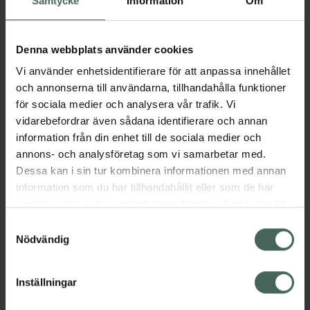
Samtycke
Information
Om
Fler produkter från Mollipect
Aktuella erbjudanden
Denna webbplats använder cookies
Vi använder enhetsidentifierare för att anpassa innehållet
och annonserna till användarna, tillhandahålla funktioner
Beskrivning
Dölj
för sociala medier och analysera vår trafik. Vi
vidarebefordrar även sådana identifierare och annan
information från din enhet till de sociala medier och
Läs alltid bipacksedeln innan
annons- och analysföretag som vi samarbetar med.
användning.
Dessa kan i sin tur kombinera informationen med annan
EAN:
07046264031964
information som du har tillhandahållit eller som de har
samlat in när du har använt deras tjänster. Samtycke till
cookies är frivilligt och du kan när som helst ändra eller
Samtyckesval
Bipacksedel från FASS
Visa
återkalla ditt samtycke via webbplatsens
Nödvändig
cookieinställningar. Ett återkallat samtycke påverkar inte
lagligheten av behandling som skett innan återkallelsen.
Inställningar