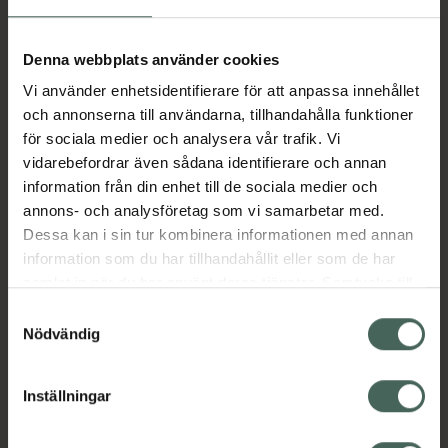
Aktuella erbjudanden
Denna webbplats använder cookies
Vi använder enhetsidentifierare för att anpassa innehållet
Beskrivning
Dölj
och annonserna till användarna, tillhandahålla funktioner
för sociala medier och analysera vår trafik. Vi
vidarebefordrar även sådana identifierare och annan
Läs alltid bipacksedeln innan
information från din enhet till de sociala medier och
användning.
annons- och analysföretag som vi samarbetar med.
Dessa kan i sin tur kombinera informationen med annan
EAN:
17331009003939
information som du har tillhandahållit eller som de har
samlat in när du har använt deras tjänster. Samtycke till
cookies är frivilligt och du kan när som helst ändra eller
Bipacksedel från FASS
Visa
Samtyckesval
återkalla ditt samtycke via webbplatsens
Nödvändig
cookieinställningar. Ett återkallat samtycke påverkar inte
lagligheten av behandling som skett innan återkallelsen.
Inställningar