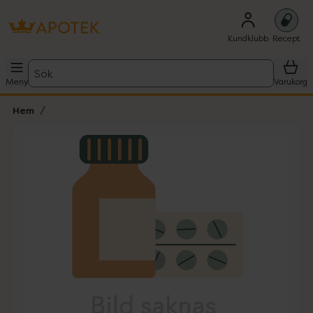
Kundklubb
Recept
Sök
Meny
Varukorg
Hem
Hoppa över Lista
Lista: . Innehåller 1 objekt.