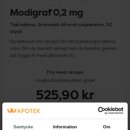
Modigraf 0,2 mg
Takrolimus, Granulat till oral suspension, 50
styck
Du behöver ett recept för att kunna köpa denna
vara. Om du har ett recept kan du handla genom
att logga in med ditt bank-ID.
Pris med recept
Högkostnadsskyddet gäller
525,90 kr
I apotek:
525,90 kr
Köp via ditt recept
Samtycke
Information
Om