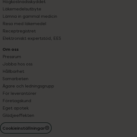
Högkostnadsskyddet
Läkemedelsutbyte
Lämna in gammal medicin
Resa med läkemedel
Receptregistret
Elektroniskt expertstöd, EES
Om oss
Pressrum
Jobba hos oss
Hållbarhet
Samarbeten
Ägare och ledningsgrupp
För leverantörer
Företagskund
Eget apotek
Glädjeeffekten
Cookieinställningar