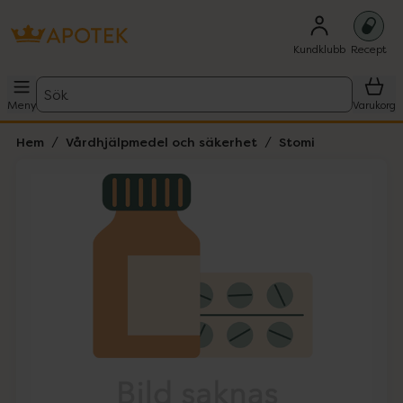
Kundklubb
Recept
Sök
Meny
Varukorg
Hem
Vårdhjälpmedel och säkerhet
Stomi
Hoppa över Lista
Lista: . Innehåller 1 objekt.