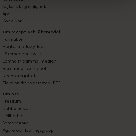
Sajtens tillgänglighet
App
Köpvillkor
Om recept och läkemedel
Fullmakter
Högkostnadsskyddet
Läkemedelsutbyte
Lämna in gammal medicin
Resa med läkemedel
Receptregistret
Elektroniskt expertstöd, EES
Om oss
Pressrum
Jobba hos oss
Hållbarhet
Samarbeten
Ägare och ledningsgrupp