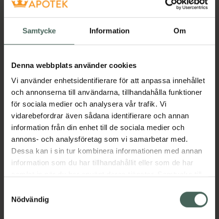
Snabba leveranser
Finns i webblager
Samtycke
Information
Om
Aktuella erbjudanden
Denna webbplats använder cookies
Beskrivning
Dölj
Vi använder enhetsidentifierare för att anpassa innehållet
och annonserna till användarna, tillhandahålla funktioner
för sociala medier och analysera vår trafik. Vi
Jämförpris
34,63 kr
/
st
vidarebefordrar även sådana identifierare och annan
EAN:
05390166047465
information från din enhet till de sociala medier och
Kategorier:
annons- och analysföretag som vi samarbetar med.
Dessa kan i sin tur kombinera informationen med annan
Mage
Stomi
information som du har tillhandahållit eller som de har
samlat in när du har använt deras tjänster. Samtycke till
cookies är frivilligt och du kan när som helst ändra eller
Samtyckesval
återkalla ditt samtycke via webbplatsens
Nödvändig
Upptäck flera produkter inom
cookieinställningar. Ett återkallat samtycke påverkar inte