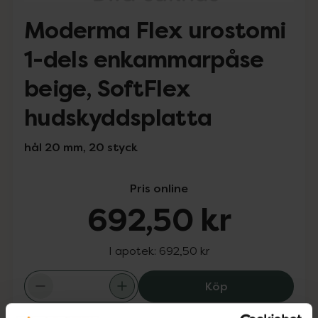
Moderma Flex urostomi
1-dels enkammarpåse
beige, SoftFlex
hudskyddsplatta
hål 20 mm, 20 styck
Pris online
692,50 kr
I apotek:
692,50 kr
Moderma Flex u
Köp