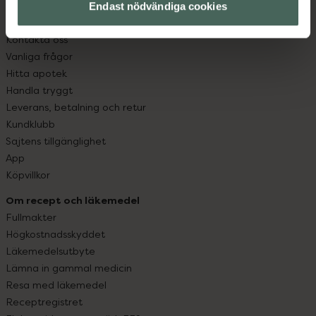
Endast nödvändiga cookies
Kundservice
Kontakta oss
Vanliga frågor
Hitta apotek
Handla tryggt
Leverans, betalning och retur
Kundklubb
Sajtens tillgänglighet
App
Köpvillkor
Om recept och läkemedel
Fullmakter
Högkostnadsskyddet
Läkemedelsutbyte
Lämna in gammal medicin
Resa med läkemedel
Receptregistret