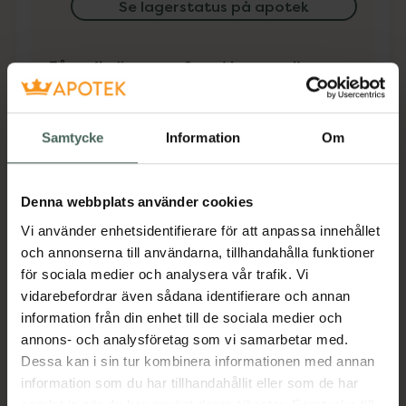
Se lagerstatus på apotek
Få mejl när varan finns i lager online
Din e-postadress
Samtycke
Information
Om
villkoren
Jag accepterar
Spara
Denna webbplats använder cookies
Vi använder enhetsidentifierare för att anpassa innehållet
Aktuella erbjudanden
och annonserna till användarna, tillhandahålla funktioner
för sociala medier och analysera vår trafik. Vi
vidarebefordrar även sådana identifierare och annan
Beskrivning
Dölj
information från din enhet till de sociala medier och
annons- och analysföretag som vi samarbetar med.
Jämförpris
34,63 kr
/
st
Dessa kan i sin tur kombinera informationen med annan
information som du har tillhandahållit eller som de har
EAN:
05390166047663
samlat in när du har använt deras tjänster. Samtycke till