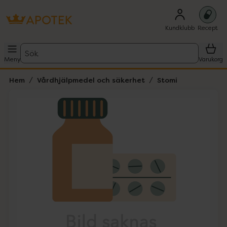
Kundklubb
Recept
Sök
Meny
Varukorg
Hem
Vårdhjälpmedel och säkerhet
Stomi
Hoppa över Lista
Lista: . Innehåller 1 objekt.