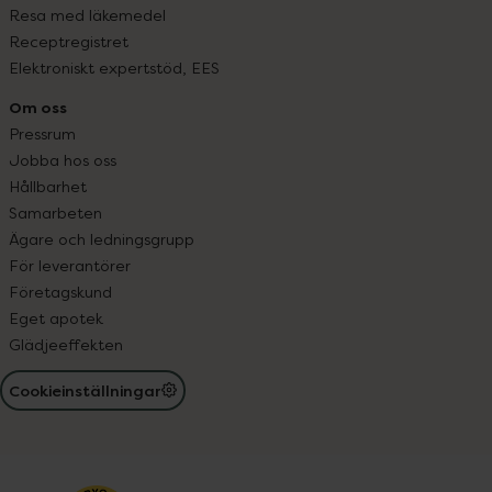
Resa med läkemedel
Receptregistret
Elektroniskt expertstöd, EES
Om oss
Pressrum
Jobba hos oss
Hållbarhet
Samarbeten
Ägare och ledningsgrupp
För leverantörer
Företagskund
Eget apotek
Glädjeeffekten
Cookieinställningar