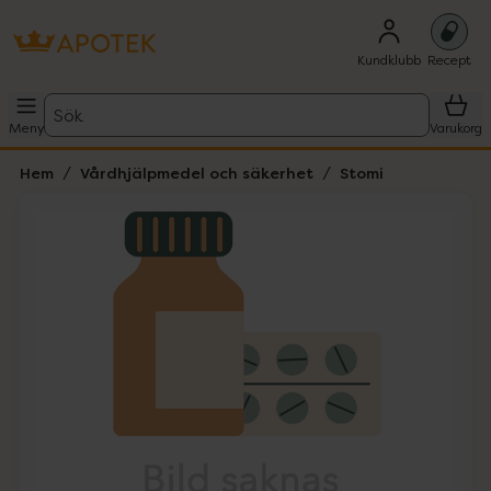
Kundklubb
Recept
Sök
Meny
Varukorg
Hem
Vårdhjälpmedel och säkerhet
Stomi
Hoppa över Lista
Lista: . Innehåller 1 objekt.