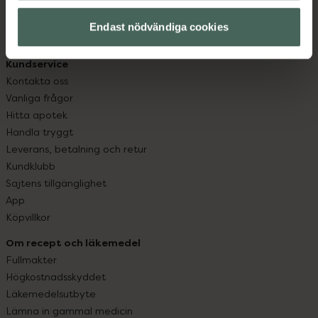
hjälpa just dig att må lite bättre. Välkommen att prata
med oss.
Endast nödvändiga cookies
Kundservice
Kontakta oss
Vanliga frågor
Hitta apotek
Handla tryggt
Leverans, betalning och retur
Kundklubb
Sajtens tillgänglighet
App
Köpvillkor
Om recept och läkemedel
Fullmakter
Högkostnadsskyddet
Läkemedelsutbyte
Lämna in gammal medicin