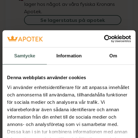
lager hos något av våra fysiska Kronans
Apotek.
Se lagerstatus på apotek
Få mejl när varan finns i lager online
Din e-postadress
Samtycke
Information
Om
villkoren
Jag accepterar
Denna webbplats använder cookies
Spara
Vi använder enhetsidentifierare för att anpassa innehållet
och annonserna till användarna, tillhandahålla funktioner
för sociala medier och analysera vår trafik. Vi
Aktuella erbjudanden
vidarebefordrar även sådana identifierare och annan
information från din enhet till de sociala medier och
Beskrivning
Dölj
annons- och analysföretag som vi samarbetar med.
Dessa kan i sin tur kombinera informationen med annan