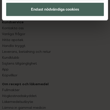
hjälpa just dig att må lite bättre. Välkommen att prata
med oss.
Endast nödvändiga cookies
Kundservice
Kontakta oss
Vanliga frågor
Hitta apotek
Handla tryggt
Leverans, betalning och retur
Kundklubb
Sajtens tillgänglighet
App
Köpvillkor
Om recept och läkemedel
Fullmakter
Högkostnadsskyddet
Läkemedelsutbyte
Lämna in gammal medicin