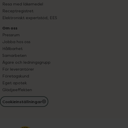
Resa med läkemedel
Receptregistret
Elektroniskt expertstöd, EES
Om oss
Pressrum
Jobba hos oss
Hållbarhet
Samarbeten
Ägare och ledningsgrupp
För leverantörer
Företagskund
Eget apotek
Glädjeeffekten
Cookieinställningar