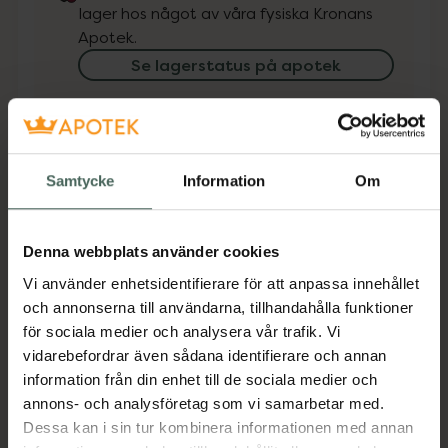
lager hos något av våra fysiska Kronans
Apotek.
Se lagerstatus på apotek
Få mejl när varan finns i lager online
Din e-postadress
Samtycke
Information
Om
villkoren
Jag accepterar
Denna webbplats använder cookies
Spara
Vi använder enhetsidentifierare för att anpassa innehållet
och annonserna till användarna, tillhandahålla funktioner
för sociala medier och analysera vår trafik. Vi
Aktuella erbjudanden
vidarebefordrar även sådana identifierare och annan
information från din enhet till de sociala medier och
Beskrivning
Dölj
annons- och analysföretag som vi samarbetar med.
Dessa kan i sin tur kombinera informationen med annan