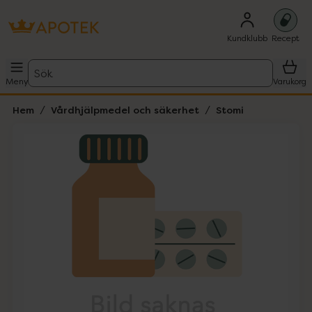
Kundklubb
Recept
Sök
Meny
Varukorg
Hem
Vårdhjälpmedel och säkerhet
Stomi
Hoppa över Lista
Lista: . Innehåller 1 objekt.