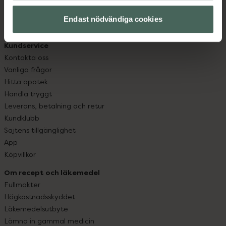
hjälpa just dig att må lite bättre. Välkommen att prata
med oss.
Endast nödvändiga cookies
Kundservice
Kontakta oss
Vanliga frågor
Hitta apotek
Handla tryggt
Leverans, betalning och retur
Kundklubb
Sajtens tillgänglighet
App
Köpvillkor
Om recept och läkemedel
Fullmakter
Högkostnadsskyddet
Läkemedelsutbyte
Lämna in gammal medicin