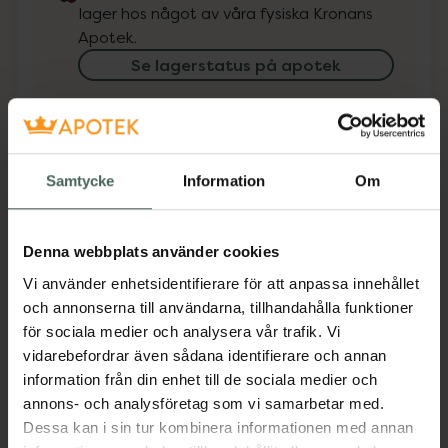
lager hos något av våra fysiska Kronans
Apotek.
Se lagerstatus på apotek
Få mejl när varan finns i lager online
Din e-postadress
Samtycke
Information
Om
villkoren
Jag accepterar
Denna webbplats använder cookies
Spara
Vi använder enhetsidentifierare för att anpassa innehållet
och annonserna till användarna, tillhandahålla funktioner
för sociala medier och analysera vår trafik. Vi
Aktuella erbjudanden
vidarebefordrar även sådana identifierare och annan
information från din enhet till de sociala medier och
Beskrivning
Dölj
annons- och analysföretag som vi samarbetar med.
Dessa kan i sin tur kombinera informationen med annan