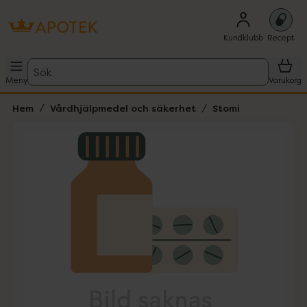
Kundklubb
Recept
Sök
Meny
Varukorg
Hem
Vårdhjälpmedel och säkerhet
Stomi
Hoppa över Lista
Lista: . Innehåller 1 objekt.