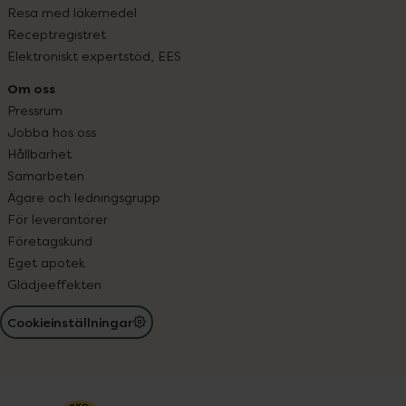
Resa med läkemedel
Receptregistret
Elektroniskt expertstöd, EES
Om oss
Pressrum
Jobba hos oss
Hållbarhet
Samarbeten
Ägare och ledningsgrupp
För leverantörer
Företagskund
Eget apotek
Glädjeeffekten
Cookieinställningar