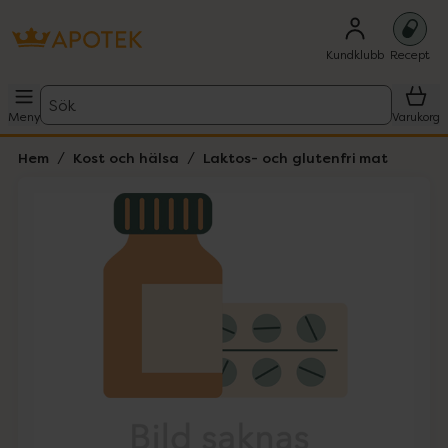
Kundklubb
Recept
Sök
Meny
Varukorg
Hem
Kost och hälsa
Laktos- och glutenfri mat
Hoppa över Lista
Lista: . Innehåller 1 objekt.