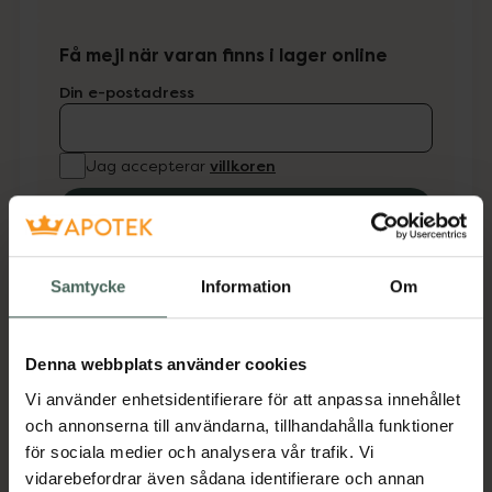
Få mejl när varan finns i lager online
Din e-postadress
villkoren
Jag accepterar
Spara
Aktuella erbjudanden
Samtycke
Information
Om
Beskrivning
Dölj
Denna webbplats använder cookies
Vi använder enhetsidentifierare för att anpassa innehållet
Solrosbrödsmixen är en helmix. Man behöver
och annonserna till användarna, tillhandahålla funktioner
endast tillsätta jäst och vatten och kan sedan
för sociala medier och analysera vår trafik. Vi
baka ett saftigt och gott lagom grovt bröd.
vidarebefordrar även sådana identifierare och annan
Det går lätt att ändra smaken genom att