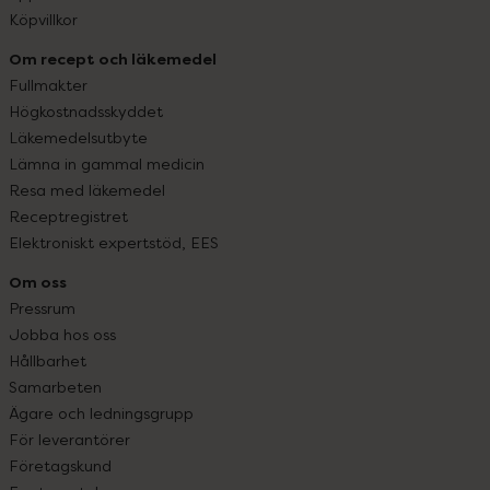
Köpvillkor
Om recept och läkemedel
Fullmakter
Högkostnadsskyddet
Läkemedelsutbyte
Lämna in gammal medicin
Resa med läkemedel
Receptregistret
Elektroniskt expertstöd, EES
Om oss
Pressrum
Jobba hos oss
Hållbarhet
Samarbeten
Ägare och ledningsgrupp
För leverantörer
Företagskund