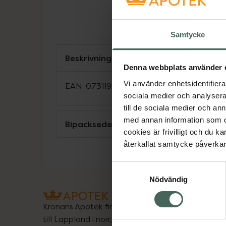
Samtycke
Beskrivning
Denna webbplats använder 
Vi använder enhetsidentifierar
EAN:
07311920003167
sociala medier och analysera 
till de sociala medier och a
med annan information som du 
Bipacksedel från FASS
cookies är frivilligt och du k
återkallat samtycke påverkar 
Samtyckesval
Nödvändig
Kronans Apotek finns här för dig. Du hittar oss fr
till Lappland i norr, och online i mobilen och på d