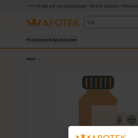
Fri frakt på receptbelagt
Brett utbud
Hälsos
Sök
Produkter
Erbjudanden
Hem
Hoppa över Lista
Lista: . Innehåller 1 objekt.