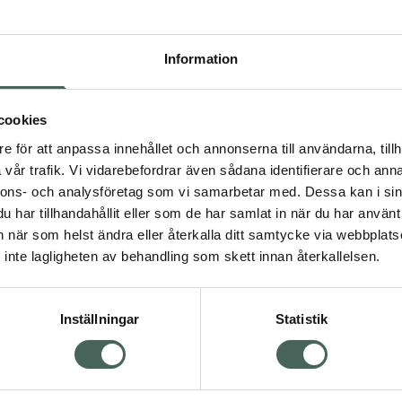
Högkos
79
Information
Dölj
I 
cookies
e för att anpassa innehållet och annonserna till användarna, tillh
Kö
vår trafik. Vi vidarebefordrar även sådana identifierare och anna
nnons- och analysföretag som vi samarbetar med. Dessa kan i sin
har tillhandahållit eller som de har samlat in när du har använt 
Visa
Aktuella erbjudanden
an när som helst ändra eller återkalla ditt samtycke via webbplats
inte lagligheten av behandling som skett innan återkallelsen.
Inställningar
Statistik
Kundservice
Om re
ån Skåne i syd
Kontakta oss
Fullma
atorn.
Vanliga frågor
Högkos