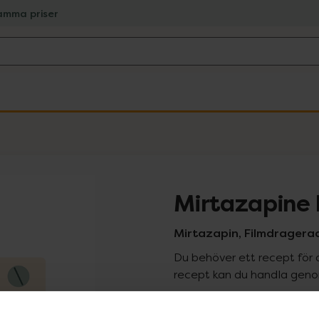
amma priser
Mirtazapine 
Mirtazapin, Filmdragerad
Du behöver ett recept för 
recept kan du handla genom
Pr