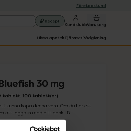
Företagskund
Recept
Kundklubb
Varukorg
Hitta apotek
Tjänster
Rådgivning
Bluefish 30 mg
 tablett, 100 tablett(er)
att kunna köpa denna vara. Om du har ett
 att logga in med ditt bank-ID.
is med recept