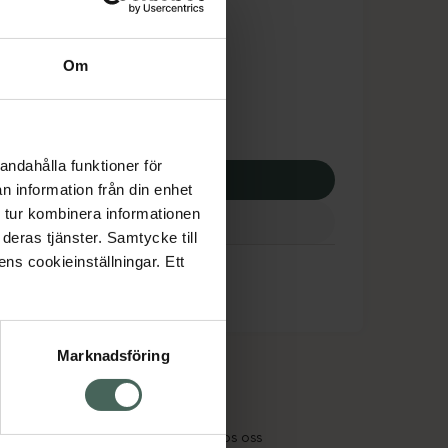
tnadsskyddet gäller
,41 kr
Om
apotek:
79,41 kr
andahålla funktioner för
p via ditt recept
n information från din enhet
 tur kombinera informationen
deras tjänster. Samtycke till
ens cookieinställningar. Ett
Marknadsföring
cept och läkemedel
Om oss
kter
Pressrum
tnadsskyddet
Jobba hos oss