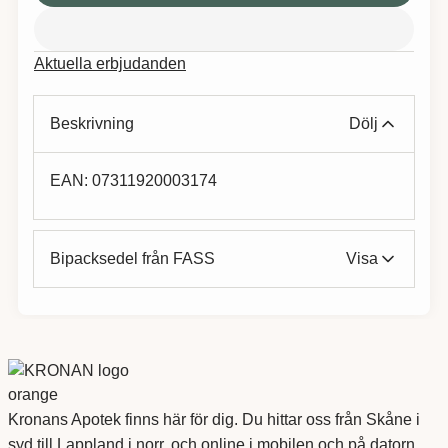
Aktuella erbjudanden
Beskrivning
Dölj
EAN:
07311920003174
Bipacksedel från FASS
Visa
Kronans Apotek finns här för dig. Du hittar oss från Skåne i
syd till Lappland i norr, och online i mobilen och på datorn.