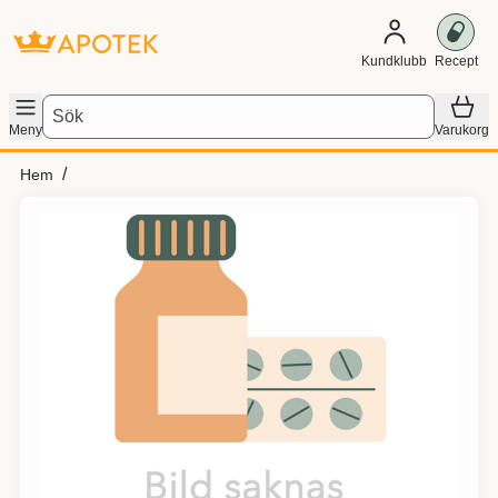
Kundklubb
Recept
Sök
Meny
Varukorg
Hem
Hoppa över Lista
Lista: . Innehåller 1 objekt.