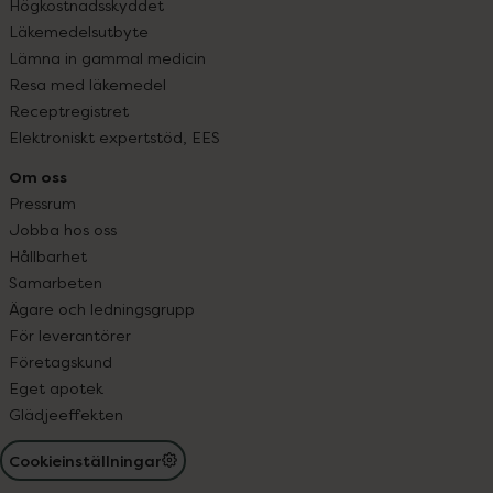
Högkostnadsskyddet
Läkemedelsutbyte
Lämna in gammal medicin
Resa med läkemedel
Receptregistret
Elektroniskt expertstöd, EES
Om oss
Pressrum
Jobba hos oss
Hållbarhet
Samarbeten
Ägare och ledningsgrupp
För leverantörer
Företagskund
Eget apotek
Glädjeeffekten
Cookieinställningar