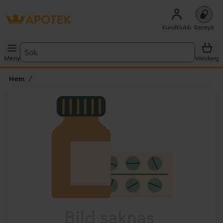
Kundklubb
Recept
Sök
Meny
Varukorg
Hem
Hoppa över Lista
Lista: . Innehåller 1 objekt.