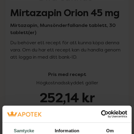
Mirtazapin Orion 45 mg
Mirtazapin, Munsönderfallande tablett, 30
tablett(er)
Du behöver ett recept för att kunna köpa denna
vara. Om du har ett recept kan du handla genom
att logga in med ditt bank-ID.
Pris med recept
Högkostnadsskyddet gäller
252,14 kr
I apotek:
252,14 kr
Köp via ditt recept
Samtycke
Information
Om