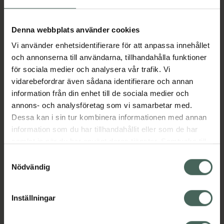
Aktuella erbjudanden
Denna webbplats använder cookies
Vi använder enhetsidentifierare för att anpassa innehållet
Beskrivning
Dölj
och annonserna till användarna, tillhandahålla funktioner
för sociala medier och analysera vår trafik. Vi
vidarebefordrar även sådana identifierare och annan
Läs alltid bipacksedeln innan
information från din enhet till de sociala medier och
användning.
annons- och analysföretag som vi samarbetar med.
Dessa kan i sin tur kombinera informationen med annan
EAN:
06432100045515
information som du har tillhandahållit eller som de har
samlat in när du har använt deras tjänster. Samtycke till
cookies är frivilligt och du kan när som helst ändra eller
Bipacksedel från FASS
Visa
Samtyckesval
återkalla ditt samtycke via webbplatsens
Nödvändig
cookieinställningar. Ett återkallat samtycke påverkar inte
lagligheten av behandling som skett innan återkallelsen.
Inställningar