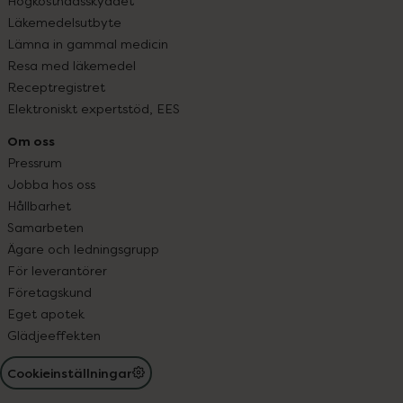
Högkostnadsskyddet
Läkemedelsutbyte
Lämna in gammal medicin
Resa med läkemedel
Receptregistret
Elektroniskt expertstöd, EES
Om oss
Pressrum
Jobba hos oss
Hållbarhet
Samarbeten
Ägare och ledningsgrupp
För leverantörer
Företagskund
Eget apotek
Glädjeeffekten
Cookieinställningar