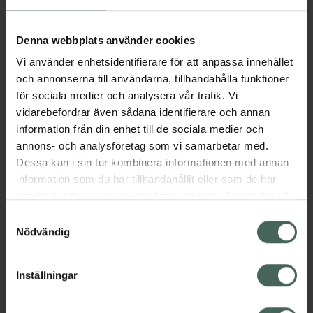
Aktuella erbjudanden
Denna webbplats använder cookies
Vi använder enhetsidentifierare för att anpassa innehållet
Beskrivning
Dölj
och annonserna till användarna, tillhandahålla funktioner
för sociala medier och analysera vår trafik. Vi
vidarebefordrar även sådana identifierare och annan
Läs alltid bipacksedeln innan
information från din enhet till de sociala medier och
användning.
annons- och analysföretag som vi samarbetar med.
EAN:
06432100044266
Dessa kan i sin tur kombinera informationen med annan
information som du har tillhandahållit eller som de har
samlat in när du har använt deras tjänster. Samtycke till
cookies är frivilligt och du kan när som helst ändra eller
Bipacksedel från FASS
Visa
Samtyckesval
återkalla ditt samtycke via webbplatsens
Nödvändig
cookieinställningar. Ett återkallat samtycke påverkar inte
lagligheten av behandling som skett innan återkallelsen.
Inställningar
Kronans Apotek finns här för dig. Du hittar oss från Skåne i