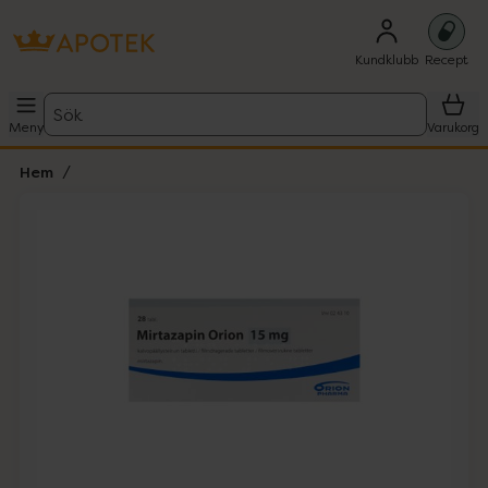
Kundklubb
Recept
Sök
Meny
Varukorg
Hem
Hoppa över Lista
Lista: . Innehåller 1 objekt.