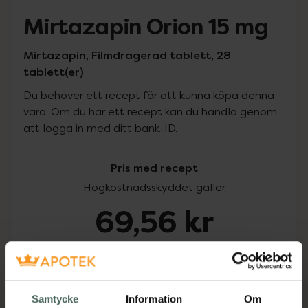
Mirtazapin Orion 15 mg
Mirtazapin, Filmdragerad tablett, 28
tablett(er)
Du behöver ett recept för att kunna köpa denna
vara. Om du har ett recept kan du handla genom
att logga in med ditt bank-ID.
Pris med recept
Högkostnadsskyddet gäller
69,56 kr
I apotek:
69,56 kr
Köp via ditt recept
Samtycke
Information
Om