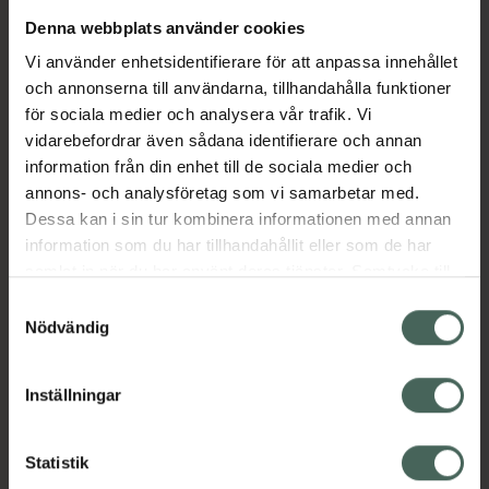
Denna webbplats använder cookies
Aktuella erbjudanden
Vi använder enhetsidentifierare för att anpassa innehållet
och annonserna till användarna, tillhandahålla funktioner
Beskrivning
Dölj
för sociala medier och analysera vår trafik. Vi
vidarebefordrar även sådana identifierare och annan
information från din enhet till de sociala medier och
Läs alltid bipacksedeln innan
annons- och analysföretag som vi samarbetar med.
användning.
Dessa kan i sin tur kombinera informationen med annan
information som du har tillhandahållit eller som de har
EAN:
07350096046707
samlat in när du har använt deras tjänster. Samtycke till
cookies är frivilligt och du kan när som helst ändra eller
Samtyckesval
återkalla ditt samtycke via webbplatsens
Nödvändig
cookieinställningar. Ett återkallat samtycke påverkar inte
lagligheten av behandling som skett innan återkallelsen.
Inställningar
Kronans Apotek finns här för dig. Du hittar oss från Skåne i
syd till Lappland i norr, och online i mobilen och på
Statistik
datorn. Oavsett vem du är så är det vårt uppdrag att