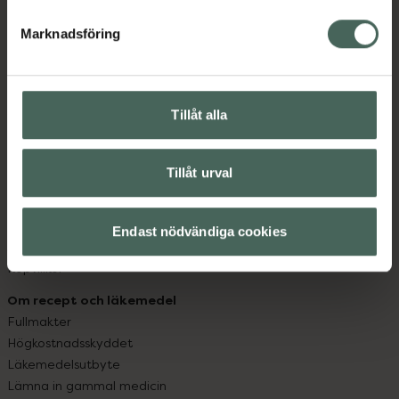
hjälpa just dig att må lite bättre. Välkommen att prata
med oss.
Marknadsföring
Kundservice
Kontakta oss
Tillåt alla
Vanliga frågor
Hitta apotek
Handla tryggt
Tillåt urval
Leverans, betalning och retur
Kundklubb
Sajtens tillgänglighet
Endast nödvändiga cookies
App
Köpvillkor
Om recept och läkemedel
Fullmakter
Högkostnadsskyddet
Läkemedelsutbyte
Lämna in gammal medicin