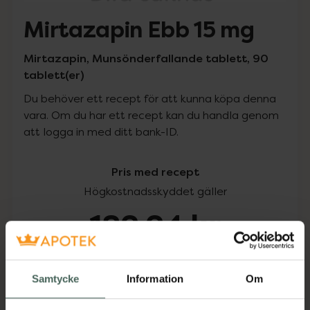
Mirtazapin Ebb 15 mg
Mirtazapin, Munsönderfallande tablett, 90
tablett(er)
Du behöver ett recept för att kunna köpa denna
vara. Om du har ett recept kan du handla genom
att logga in med ditt bank-ID.
Pris med recept
Högkostnadsskyddet gäller
182,24 kr
I apotek:
182,24 kr
Samtycke
Information
Om
Köp via ditt recept