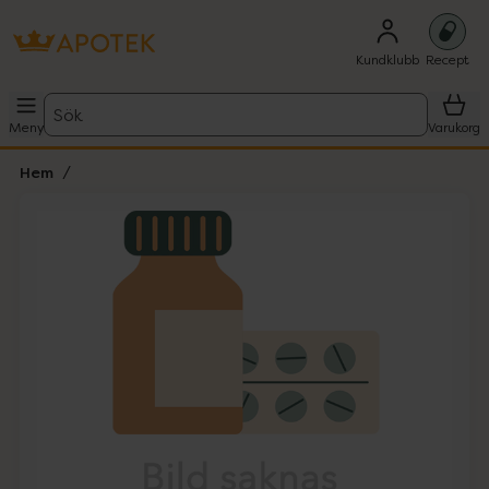
Kundklubb
Recept
Sök
Meny
Varukorg
Hem
Hoppa över Lista
Lista: . Innehåller 1 objekt.