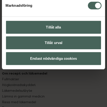
med oss.
Marknadsföring
Kundservice
Kontakta oss
Vanliga frågor
Tillåt alla
Hitta apotek
Handla tryggt
Leverans, betalning och retur
Tillåt urval
Kundklubb
Sajtens tillgänglighet
Endast nödvändiga cookies
App
Köpvillkor
Om recept och läkemedel
Fullmakter
Högkostnadsskyddet
Läkemedelsutbyte
Lämna in gammal medicin
Resa med läkemedel