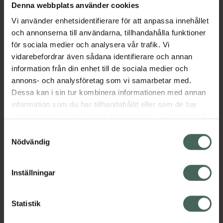
Denna webbplats använder cookies
Aktuella erbjudanden
Vi använder enhetsidentifierare för att anpassa innehållet
och annonserna till användarna, tillhandahålla funktioner
Beskrivning
Dölj
för sociala medier och analysera vår trafik. Vi
vidarebefordrar även sådana identifierare och annan
information från din enhet till de sociala medier och
EAN:
04251672303005
annons- och analysföretag som vi samarbetar med.
Dessa kan i sin tur kombinera informationen med annan
information som du har tillhandahållit eller som de har
Bipacksedel från FASS
Visa
samlat in när du har använt deras tjänster. Samtycke till
cookies är frivilligt och du kan när som helst ändra eller
Samtyckesval
återkalla ditt samtycke via webbplatsens
Nödvändig
cookieinställningar. Ett återkallat samtycke påverkar inte
lagligheten av behandling som skett innan återkallelsen.
Inställningar
Kronans Apotek finns här för dig. Du hittar oss från Skåne i
syd till Lappland i norr, och online i mobilen och på
datorn. Oavsett vem du är så är det vårt uppdrag att
Statistik
hjälpa just dig att må lite bättre. Välkommen att prata