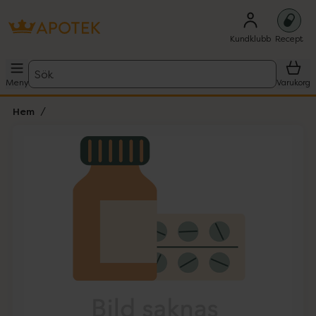
Kundklubb
Recept
Sök
Meny
Varukorg
Hem
Hoppa över Lista
Lista: . Innehåller 1 objekt.