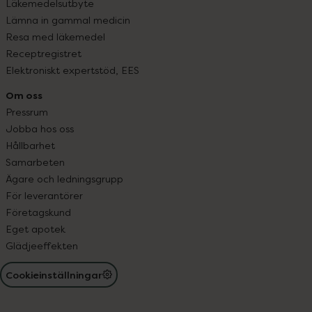
Läkemedelsutbyte
Lämna in gammal medicin
Resa med läkemedel
Receptregistret
Elektroniskt expertstöd, EES
Om oss
Pressrum
Jobba hos oss
Hållbarhet
Samarbeten
Ägare och ledningsgrupp
För leverantörer
Företagskund
Eget apotek
Glädjeeffekten
Cookieinställningar