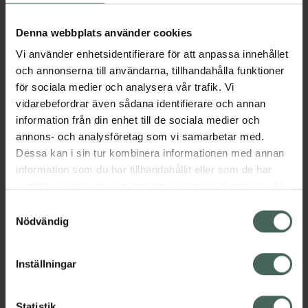
Aktuella erbjudanden
Denna webbplats använder cookies
Vi använder enhetsidentifierare för att anpassa innehållet
Beskrivning
Dölj
och annonserna till användarna, tillhandahålla funktioner
för sociala medier och analysera vår trafik. Vi
vidarebefordrar även sådana identifierare och annan
Läs alltid bipacksedeln innan
information från din enhet till de sociala medier och
användning.
annons- och analysföretag som vi samarbetar med.
EAN:
07046265947097
Dessa kan i sin tur kombinera informationen med annan
information som du har tillhandahållit eller som de har
samlat in när du har använt deras tjänster. Samtycke till
Bipacksedel från FASS
Visa
cookies är frivilligt och du kan när som helst ändra eller
Samtyckesval
återkalla ditt samtycke via webbplatsens
Nödvändig
cookieinställningar. Ett återkallat samtycke påverkar inte
lagligheten av behandling som skett innan återkallelsen.
Inställningar
Kronans Apotek finns här för dig. Du hittar oss från Skåne i
Statistik