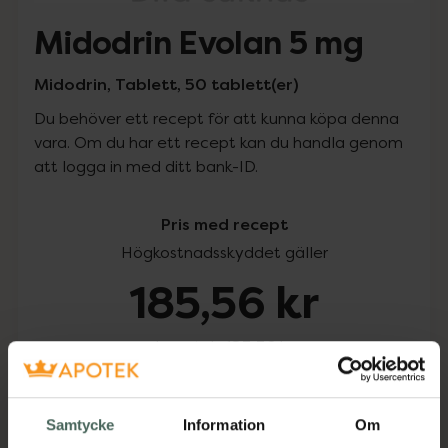
Midodrin Evolan 5 mg
Midodrin, Tablett, 50 tablett(er)
Du behöver ett recept för att kunna köpa denna
vara. Om du har ett recept kan du handla genom
att logga in med ditt bank-ID.
Pris med recept
Högkostnadsskyddet gäller
185,56 kr
I apotek:
185,56 kr
Köp via ditt recept
Samtycke
Information
Om