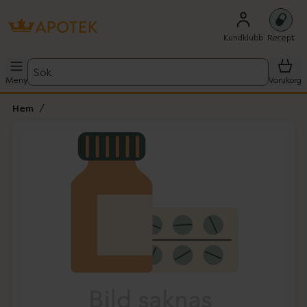
Kundklubb
Recept
Sök
Meny
Varukorg
Hem
Hoppa över Lista
Lista: . Innehåller 1 objekt.