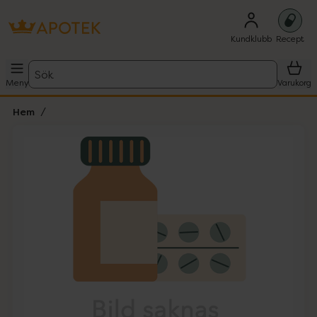
Kundklubb
Recept
Sök
Meny
Varukorg
Hem
Hoppa över Lista
Lista: . Innehåller 1 objekt.