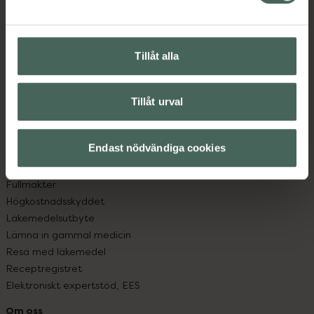
Kontakta oss
Vanliga frågor
Hitta apotek
Tillåt alla
Handla tryggt
Leverans, betalning och retur
Kundklubb
Tillåt urval
Sajtens tillgänglighet
App
Köpvillkor
Endast nödvändiga cookies
Om recept och läkemedel
Fullmakter
Högkostnadsskyddet
Läkemedelsutbyte
Lämna in gammal medicin
Resa med läkemedel
Receptregistret
Elektroniskt expertstöd, EES
Om oss