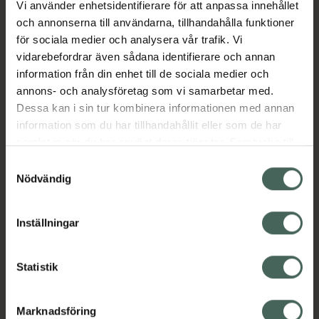
Vi använder enhetsidentifierare för att anpassa innehållet
Aktuella erbjudanden
och annonserna till användarna, tillhandahålla funktioner
för sociala medier och analysera vår trafik. Vi
vidarebefordrar även sådana identifierare och annan
Beskrivning
Dölj
information från din enhet till de sociala medier och
annons- och analysföretag som vi samarbetar med.
EAN:
07350124331843
Dessa kan i sin tur kombinera informationen med annan
information som du har tillhandahållit eller som de har
samlat in när du har använt deras tjänster. Samtycke till
cookies är frivilligt och du kan när som helst ändra eller
Samtyckesval
återkalla ditt samtycke via webbplatsens
Nödvändig
cookieinställningar. Ett återkallat samtycke påverkar inte
Kronans Apotek finns här för dig. Du hittar oss från Skåne i
lagligheten av behandling som skett innan återkallelsen.
syd till Lappland i norr, och online i mobilen och på
Inställningar
datorn. Oavsett vem du är så är det vårt uppdrag att
hjälpa just dig att må lite bättre. Välkommen att prata
Statistik
med oss.
Kundservice
Marknadsföring