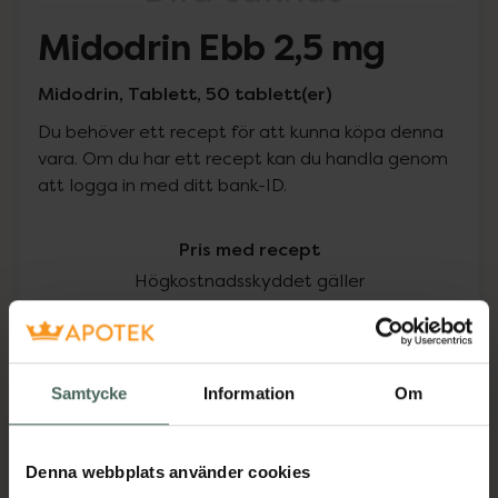
Midodrin Ebb 2,5 mg
Midodrin, Tablett, 50 tablett(er)
Du behöver ett recept för att kunna köpa denna
vara. Om du har ett recept kan du handla genom
att logga in med ditt bank-ID.
Pris med recept
Högkostnadsskyddet gäller
159,68 kr
I apotek:
159,68 kr
Samtycke
Information
Om
Köp via ditt recept
Denna webbplats använder cookies