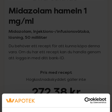
Midazolam hameln 1
mg/ml
Midazolam, Injektions-/infusionsvätska,
lösning, 50 milliliter
Du behöver ett recept för att kunna köpa denna
vara. Om du har ett recept kan du handla genom
att logga in med ditt bank-ID.
Pris med recept
Högkostnadsskyddet gäller inte
272,38 kr
I apotek:
272,38 kr