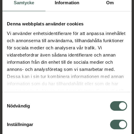
Köp via ditt recept
Samtycke
Information
Om
Denna webbplats använder cookies
Aktuella erbjudanden
Vi använder enhetsidentifierare för att anpassa innehållet
och annonserna till användarna, tillhandahålla funktioner
Beskrivning
Dölj
för sociala medier och analysera vår trafik. Vi
vidarebefordrar även sådana identifierare och annan
information från din enhet till de sociala medier och
Läs alltid bipacksedeln innan
annons- och analysföretag som vi samarbetar med.
användning.
Dessa kan i sin tur kombinera informationen med annan
EAN:
01042600166514
information som du har tillhandahållit eller som de har
samlat in när du har använt deras tjänster. Samtycke till
cookies är frivilligt och du kan när som helst ändra eller
Samtyckesval
återkalla ditt samtycke via webbplatsens
Nödvändig
Bipacksedel från FASS
Visa
cookieinställningar. Ett återkallat samtycke påverkar inte
lagligheten av behandling som skett innan återkallelsen.
Inställningar