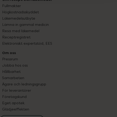
Fullmakter
Högkostnadsskyddet
Läkemedelsutbyte
Lämna in gammal medicin
Resa med läkemedel
Receptregistret
Elektroniskt expertstöd, EES
Om oss
Pressrum
Jobba hos oss
Hållbarhet
Samarbeten
Ägare och ledningsgrupp
För leverantörer
Företagskund
Eget apotek
Glädjeeffekten