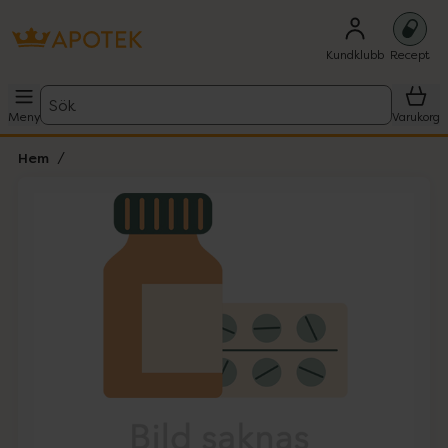
Kundklubb
Recept
Sök
Meny
Varukorg
Hem
Hoppa över Lista
Lista: . Innehåller 1 objekt.