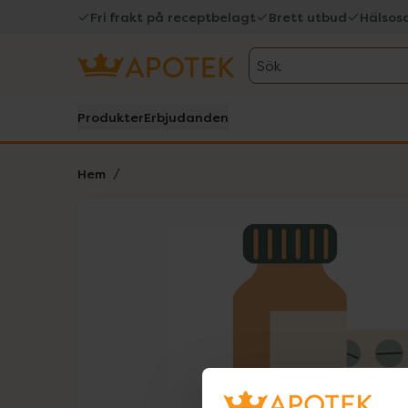
Fri frakt på receptbelagt
Brett utbud
Hälsos
Sök
Produkter
Erbjudanden
Hem
Hoppa över Lista
Lista: . Innehåller 1 objekt.