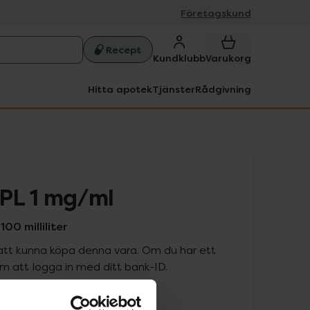
Företagskund
Recept
Kundklubb
Varukorg
Hitta apotek
Tjänster
Rådgivning
PL 1 mg/ml
00 milliliter
att kunna köpa denna vara. Om du har ett
 att logga in med ditt bank-ID.
is med recept