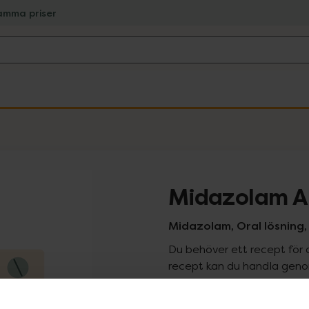
amma priser
Midazolam A
Midazolam, Oral lösning, 1
Du behöver ett recept för 
recept kan du handla genom
Pr