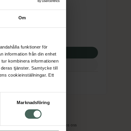
tnadsskyddet gäller
,12 kr
Om
apotek:
202,12 kr
andahålla funktioner för
p via ditt recept
n information från din enhet
 tur kombinera informationen
deras tjänster. Samtycke till
ens cookieinställningar. Ett
Marknadsföring
cept och läkemedel
Om oss
kter
Pressrum
tnadsskyddet
Jobba hos oss