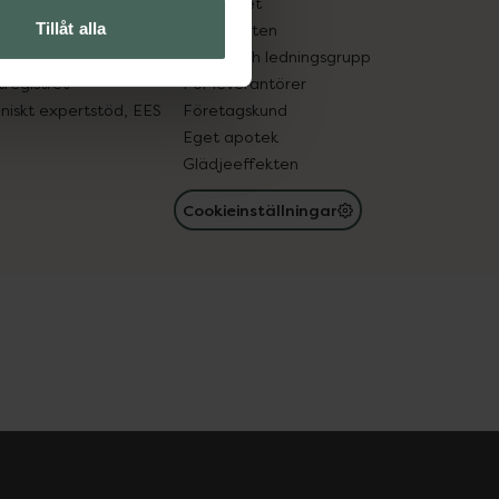
edelsutbyte
Hållbarhet
Tillåt alla
in gammal medicin
Samarbeten
med läkemedel
Ägare och ledningsgrupp
registret
För leverantörer
oniskt expertstöd, EES
Företagskund
Eget apotek
Glädjeeffekten
Cookieinställningar