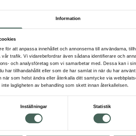
Högkos
202
Information
Dölj
cookies
I 
e för att anpassa innehållet och annonserna till användarna, tillh
Kö
dning.
vår trafik. Vi vidarebefordrar även sådana identifierare och anna
nnons- och analysföretag som vi samarbetar med. Dessa kan i sin
har tillhandahållit eller som de har samlat in när du har använt 
Aktuella erbjudanden
an när som helst ändra eller återkalla ditt samtycke via webbplats
inte lagligheten av behandling som skett innan återkallelsen.
Inställningar
Statistik
Kundservice
Om re
ån Skåne i syd
Kontakta oss
Fullma
atorn.
Vanliga frågor
Högkos