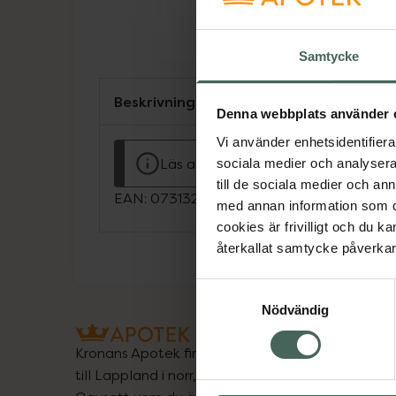
Samtycke
Beskrivning
Denna webbplats använder 
Vi använder enhetsidentifierar
Läs alltid bipacksedeln innan använ
sociala medier och analysera 
till de sociala medier och a
EAN:
07313273303659
med annan information som du 
cookies är frivilligt och du k
återkallat samtycke påverkar 
Samtyckesval
Nödvändig
Kronans Apotek finns här för dig. Du hittar oss fr
till Lappland i norr, och online i mobilen och på d