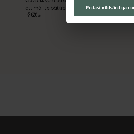
Oavsett vem du är så är det vårt uppdrag att hjä
att må lite bättre. Välkommen att prata med os
Endast nödvändiga co