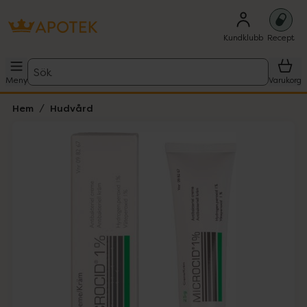
Kundklubb
Recept
Sök
Meny
Varukorg
Hem
Hudvård
Hoppa över Lista
Lista: . Innehåller 1 objekt.