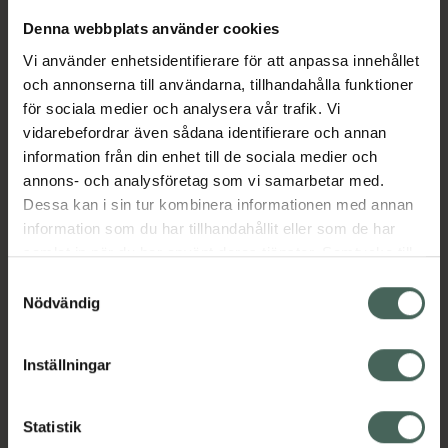
Produkten är parfymfri och kan användas
Denna webbplats använder cookies
under graviditet och amning, men bör inte
Vi använder enhetsidentifierare för att anpassa innehållet
appliceras på bröstvårtorna i direkt anslutning
och annonserna till användarna, tillhandahålla funktioner
till amning. För bästa resultat, följ
för sociala medier och analysera vår trafik. Vi
anvisningarna noggrant och upprätthåll god
vidarebefordrar även sådana identifierare och annan
hygien för att förhindra spridning av
information från din enhet till de sociala medier och
infektionen.​ Behandlingstiden bör inte
annons- och analysföretag som vi samarbetar med.
överstiga 3-4 veckor. Läs alltid bipacksedel
Dessa kan i sin tur kombinera informationen med annan
innan användning.
information som du har tillhandahållit eller som de har
Jämförpris
7000 kr
/
kg
samlat in när du har använt deras tjänster. Samtycke till
cookies är frivilligt och du kan när som helst ändra eller
Samtyckesval
EAN:
07046260982673
återkalla ditt samtycke via webbplatsens
Nödvändig
Kategorier:
cookieinställningar. Ett återkallat samtycke påverkar inte
lagligheten av behandling som skett innan återkallelsen.
Hudvård
Inställningar
Innehåll
Visa
Statistik