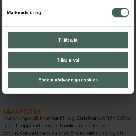
Instruktioner
Visa
Marknadsföring
Bipacksedel från FASS
Visa
Tillåt alla
Tillåt urval
Upptäck flera produkter inom
Hudvård
Endast nödvändiga cookies
Kronans Apotek finns här för dig. Du hittar oss från Skåne i
syd till Lappland i norr, och online i mobilen och på
datorn. Oavsett vem du är så är det vårt uppdrag att