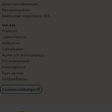
Resa med läkemedel
Receptregistret
Elektroniskt expertstöd, EES
Om oss
Pressrum
Jobba hos oss
Hållbarhet
Samarbeten
Ägare och ledningsgrupp
För leverantörer
Företagskund
Eget apotek
Glädjeeffekten
Cookieinställningar