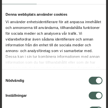
Aktuella erbjudanden
Denna webbplats använder cookies
Vi använder enhetsidentifierare för att anpassa innehållet
Beskrivning
Dölj
och annonserna till användarna, tillhandahålla funktioner
för sociala medier och analysera vår trafik. Vi
vidarebefordrar även sådana identifierare och annan
Läs alltid bipacksedeln innan
information från din enhet till de sociala medier och
användning.
annons- och analysföretag som vi samarbetar med.
Dessa kan i sin tur kombinera informationen med annan
EAN:
05099151909282
information som du har tillhandahållit eller som de har
samlat in när du har använt deras tjänster. Samtycke till
cookies är frivilligt och du kan när som helst ändra eller
Bipacksedel från FASS
Visa
Samtyckesval
återkalla ditt samtycke via webbplatsens
Nödvändig
cookieinställningar. Ett återkallat samtycke påverkar inte
lagligheten av behandling som skett innan återkallelsen.
Inställningar