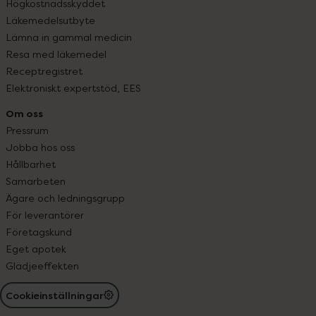
Högkostnadsskyddet
Läkemedelsutbyte
Lämna in gammal medicin
Resa med läkemedel
Receptregistret
Elektroniskt expertstöd, EES
Om oss
Pressrum
Jobba hos oss
Hållbarhet
Samarbeten
Ägare och ledningsgrupp
För leverantörer
Företagskund
Eget apotek
Glädjeeffekten
Cookieinställningar