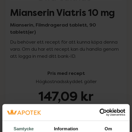
Mianserin Viatris 10 mg
Mianserin, Filmdragerad tablett, 90
tablett(er)
Du behöver ett recept för att kunna köpa denna
vara. Om du har ett recept kan du handla genom
att logga in med ditt bank-ID.
Pris med recept
Högkostnadsskyddet gäller
147,09 kr
I apotek:
147,09 kr
Köp via ditt recept
Samtycke
Information
Om