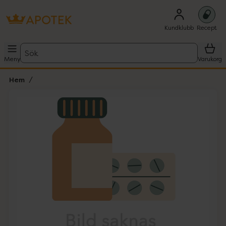
Kundklubb
Recept
Sök
Meny
Varukorg
Hem
Hoppa över Lista
Lista: . Innehåller 1 objekt.