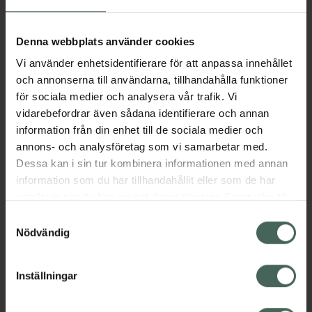
Aktuella erbjudanden
Denna webbplats använder cookies
Vi använder enhetsidentifierare för att anpassa innehållet
Beskrivning
Dölj
och annonserna till användarna, tillhandahålla funktioner
för sociala medier och analysera vår trafik. Vi
vidarebefordrar även sådana identifierare och annan
Läs alltid bipacksedeln innan
information från din enhet till de sociala medier och
användning.
annons- och analysföretag som vi samarbetar med.
Dessa kan i sin tur kombinera informationen med annan
EAN:
00000020170042
information som du har tillhandahållit eller som de har
samlat in när du har använt deras tjänster. Samtycke till
cookies är frivilligt och du kan när som helst ändra eller
Bipacksedel från FASS
Visa
Samtyckesval
återkalla ditt samtycke via webbplatsens
Nödvändig
cookieinställningar. Ett återkallat samtycke påverkar inte
lagligheten av behandling som skett innan återkallelsen.
Inställningar