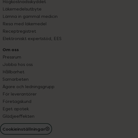
Högkostnadsskyddet
Läkemedelsutbyte
Lämna in gammal medicin
Resa med läkemedel
Receptregistret
Elektroniskt expertstöd, EES
Om oss
Pressrum
Jobba hos oss
Hållbarhet
Samarbeten
Ägare och ledningsgrupp
För leverantörer
Företagskund
Eget apotek
Glädjeeffekten
Cookieinställningar