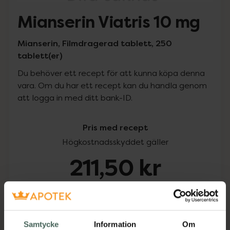
Mianserin Viatris 10 mg
Mianserin, Filmdragerad tablett, 250
tablett(er)
Du behöver ett recept för att kunna köpa denna
vara. Om du har ett recept kan du handla genom
att logga in med ditt bank-ID.
Pris med recept
Högkostnadsskyddet gäller
211,50 kr
I apotek:
211,50 kr
Köp via ditt recept
Samtycke
Information
Om