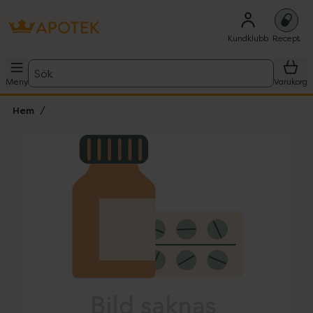
Kundklubb
Recept
Sök
Meny
Varukorg
Hem
Hoppa över Lista
Lista: . Innehåller 1 objekt.