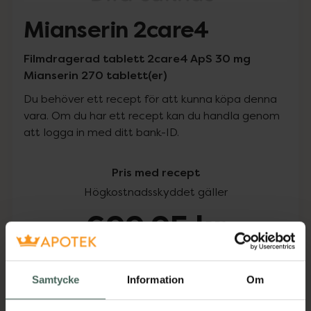
Mianserin 2care4
Filmdragerad tablett 2care4 ApS 30 mg
Mianserin 270 tablett(er)
Du behöver ett recept för att kunna köpa denna
vara. Om du har ett recept kan du handla genom
att logga in med ditt bank-ID.
Pris med recept
Högkostnadsskyddet gäller
699,95 kr
I apotek:
699,95 kr
Samtycke
Information
Om
Köp via ditt recept