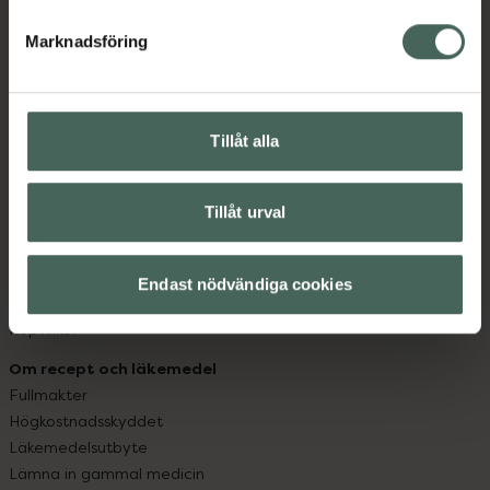
hjälpa just dig att må lite bättre. Välkommen att prata
med oss.
Marknadsföring
Kundservice
Kontakta oss
Tillåt alla
Vanliga frågor
Hitta apotek
Handla tryggt
Tillåt urval
Leverans, betalning och retur
Kundklubb
Sajtens tillgänglighet
Endast nödvändiga cookies
App
Köpvillkor
Om recept och läkemedel
Fullmakter
Högkostnadsskyddet
Läkemedelsutbyte
Lämna in gammal medicin