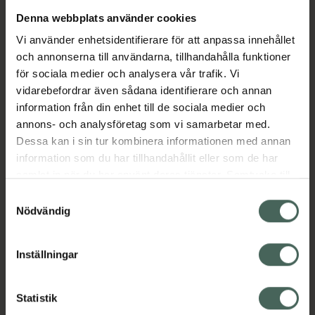
Denna webbplats använder cookies
Aktuella erbjudanden
Vi använder enhetsidentifierare för att anpassa innehållet
och annonserna till användarna, tillhandahålla funktioner
Beskrivning
Dölj
för sociala medier och analysera vår trafik. Vi
vidarebefordrar även sådana identifierare och annan
information från din enhet till de sociala medier och
Läs alltid bipacksedeln innan
annons- och analysföretag som vi samarbetar med.
användning.
Dessa kan i sin tur kombinera informationen med annan
information som du har tillhandahållit eller som de har
EAN:
07046264974971
samlat in när du har använt deras tjänster. Samtycke till
cookies är frivilligt och du kan när som helst ändra eller
Samtyckesval
återkalla ditt samtycke via webbplatsens
Nödvändig
cookieinställningar. Ett återkallat samtycke påverkar inte
lagligheten av behandling som skett innan återkallelsen.
Inställningar
Kronans Apotek finns här för dig. Du hittar oss från Skåne i
syd till Lappland i norr, och online i mobilen och på
Statistik
datorn. Oavsett vem du är så är det vårt uppdrag att