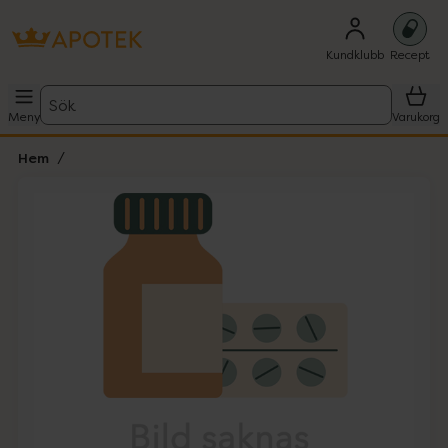
Kundklubb
Recept
Sök
Meny
Varukorg
Hem
Hoppa över Lista
Lista: . Innehåller 1 objekt.