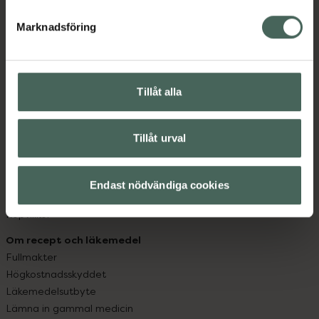
hjälpa just dig att må lite bättre. Välkommen att prata
med oss.
Marknadsföring
Kundservice
Kontakta oss
Tillåt alla
Vanliga frågor
Hitta apotek
Handla tryggt
Tillåt urval
Leverans, betalning och retur
Kundklubb
Sajtens tillgänglighet
Endast nödvändiga cookies
App
Köpvillkor
Om recept och läkemedel
Fullmakter
Högkostnadsskyddet
Läkemedelsutbyte
Lämna in gammal medicin