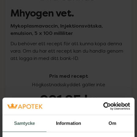
Mhyogen vet.
Mykoplasmavaccin, Injektionsvätska,
emulsion, 5 x 100 milliliter
Du behöver ett recept för att kunna köpa denna
vara. Om du har ett recept kan du handla genom
att logga in med ditt bank-ID.
Pris med recept
Högkostnadsskyddet gäller inte
991,25 kr
I apotek:
991,25 kr
Samtycke
Information
Om
Köp via ditt recept