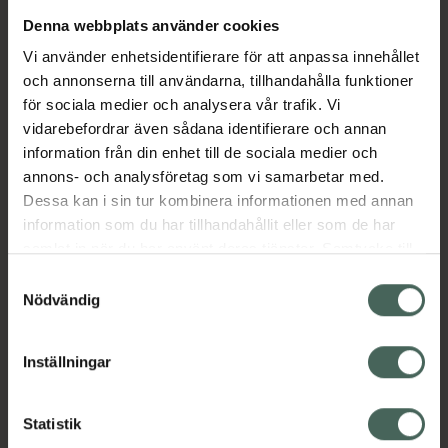
Denna webbplats använder cookies
Aktuella erbjudanden
Vi använder enhetsidentifierare för att anpassa innehållet
och annonserna till användarna, tillhandahålla funktioner
Beskrivning
Dölj
för sociala medier och analysera vår trafik. Vi
vidarebefordrar även sådana identifierare och annan
information från din enhet till de sociala medier och
Läs alltid bipacksedeln innan
annons- och analysföretag som vi samarbetar med.
användning.
Dessa kan i sin tur kombinera informationen med annan
information som du har tillhandahållit eller som de har
EAN:
07046263971674
samlat in när du har använt deras tjänster. Samtycke till
cookies är frivilligt och du kan när som helst ändra eller
Samtyckesval
återkalla ditt samtycke via webbplatsens
Nödvändig
cookieinställningar. Ett återkallat samtycke påverkar inte
lagligheten av behandling som skett innan återkallelsen.
Inställningar
Kronans Apotek finns här för dig. Du hittar oss från Skåne i
syd till Lappland i norr, och online i mobilen och på
Statistik
datorn. Oavsett vem du är så är det vårt uppdrag att