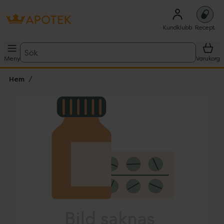
Kundklubb
Recept
Sök
Meny
Varukorg
Hem
Hoppa över Lista
Lista: . Innehåller 1 objekt.