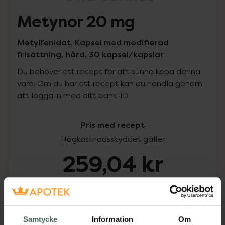
Metynor 20 mg
Metylfenidat, Kapsel med modifierad
frisättning, hård, 30 kapsel/kapslar
Du behöver ett recept för att kunna köpa denna
vara. Om du har ett recept kan du handla genom
att logga in med ditt bank-ID.
Pris med recept
Högkostnadsskyddet gäller
259,04 kr
I apotek:
259,04 kr
Köp via ditt recept
Samtycke
Information
Om