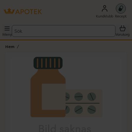
Kundklubb
Recept
Sök
Meny
Varukorg
Hem
Hoppa över Lista
Lista: . Innehåller 1 objekt.