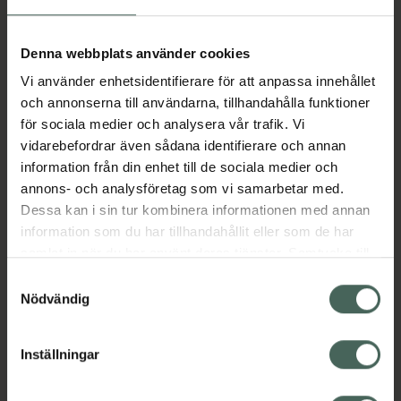
Aktuella erbjudanden
Denna webbplats använder cookies
Vi använder enhetsidentifierare för att anpassa innehållet
Beskrivning
Dölj
och annonserna till användarna, tillhandahålla funktioner
för sociala medier och analysera vår trafik. Vi
vidarebefordrar även sådana identifierare och annan
Läs alltid bipacksedeln innan
information från din enhet till de sociala medier och
användning.
annons- och analysföretag som vi samarbetar med.
Dessa kan i sin tur kombinera informationen med annan
EAN:
05703241001250
information som du har tillhandahållit eller som de har
samlat in när du har använt deras tjänster. Samtycke till
cookies är frivilligt och du kan när som helst ändra eller
Bipacksedel från FASS
Visa
Samtyckesval
återkalla ditt samtycke via webbplatsens
Nödvändig
cookieinställningar. Ett återkallat samtycke påverkar inte
lagligheten av behandling som skett innan återkallelsen.
Inställningar