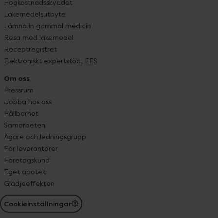
Högkostnadsskyddet
Läkemedelsutbyte
Lämna in gammal medicin
Resa med läkemedel
Receptregistret
Elektroniskt expertstöd, EES
Om oss
Pressrum
Jobba hos oss
Hållbarhet
Samarbeten
Ägare och ledningsgrupp
För leverantörer
Företagskund
Eget apotek
Glädjeeffekten
Cookieinställningar