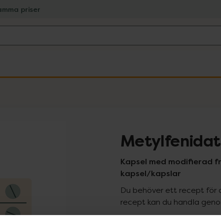
amma priser
Metylfenidat
Kapsel med modifierad f
kapsel/kapslar
Du behöver ett recept för 
recept kan du handla genom