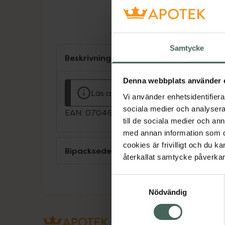
Samtycke
Beskrivning
Denna webbplats använder 
Läs alltid bipacksedeln innan använ
Vi använder enhetsidentifierar
sociala medier och analysera 
EAN:
07046265942023
till de sociala medier och a
med annan information som du 
cookies är frivilligt och du k
Bipacksedel från FASS
återkallat samtycke påverkar 
Samtyckesval
Nödvändig