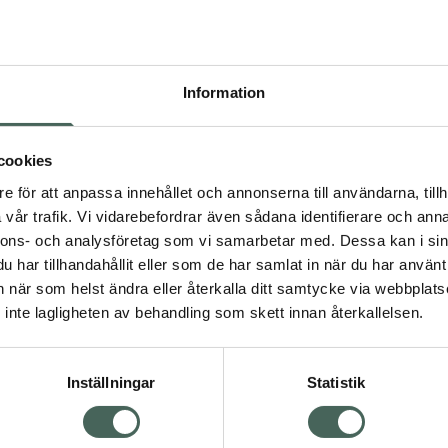
Pr
Högkos
239
Information
Dölj
I a
cookies
dning.
e för att anpassa innehållet och annonserna till användarna, tillh
Kö
vår trafik. Vi vidarebefordrar även sådana identifierare och anna
nnons- och analysföretag som vi samarbetar med. Dessa kan i sin
har tillhandahållit eller som de har samlat in när du har använt 
Aktuella erbjudanden
an när som helst ändra eller återkalla ditt samtycke via webbplats
Visa
inte lagligheten av behandling som skett innan återkallelsen.
Inställningar
Statistik
Kundservice
Om re