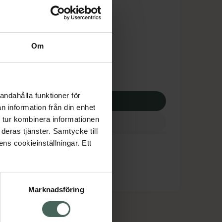
is med recept
tnadsskyddet gäller
,54 kr
Om
potek:
239,54 kr
andahålla funktioner för
p via ditt recept
n information från din enhet
 tur kombinera informationen
deras tjänster. Samtycke till
ens cookieinställningar. Ett
Marknadsföring
cept och läkemedel
Om oss