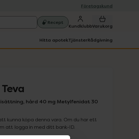
Företagskund
Recept
Kundklubb
Varukorg
Hitta apotek
Tjänster
Rådgivning
 Teva
risättning, hård 40 mg Metylfenidat 30
att kunna köpa denna vara. Om du har ett
 att logga in med ditt bank-ID.