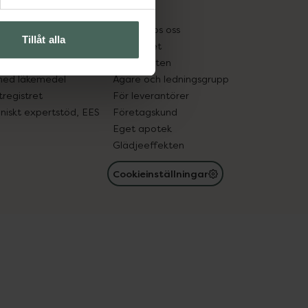
kter
Pressrum
tnadsskyddet
Jobba hos oss
Tillåt alla
edelsutbyte
Hållbarhet
in gammal medicin
Samarbeten
med läkemedel
Ägare och ledningsgrupp
registret
För leverantörer
oniskt expertstöd, EES
Företagskund
Eget apotek
Glädjeeffekten
Cookieinställningar