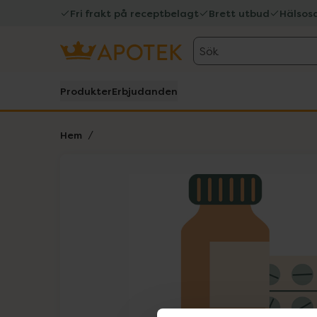
Fri frakt på receptbelagt
Brett utbud
Hälsos
Sök
Produkter
Erbjudanden
Hem
Hoppa över Lista
Lista: . Innehåller 1 objekt.