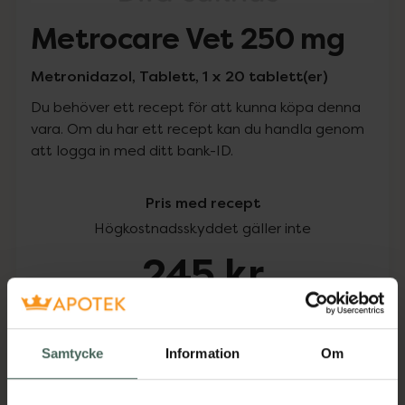
Metrocare Vet 250 mg
Metronidazol, Tablett, 1 x 20 tablett(er)
Du behöver ett recept för att kunna köpa denna
vara. Om du har ett recept kan du handla genom
att logga in med ditt bank-ID.
Pris med recept
Högkostnadsskyddet gäller inte
245 kr
I apotek:
245 kr
Samtycke
Information
Om
Köp via ditt recept