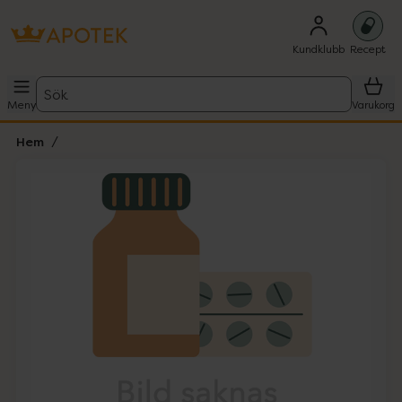
Kundklubb
Recept
Sök
Meny
Varukorg
Hem
Hoppa över Lista
Lista: . Innehåller 1 objekt.