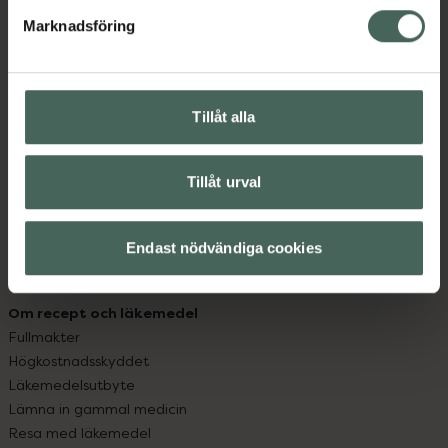
med oss.
Marknadsföring
Kundservice
Kontakta oss
Vanliga frågor
Tillåt alla
Hitta apotek
Handla tryggt
Leverans, betalning och retur
Tillåt urval
Kundklubb
Sajtens tillgänglighet
Endast nödvändiga cookies
App
Köpvillkor
Om recept och läkemedel
Fullmakter
Högkostnadsskyddet
Läkemedelsutbyte
Lämna in gammal medicin
Resa med läkemedel