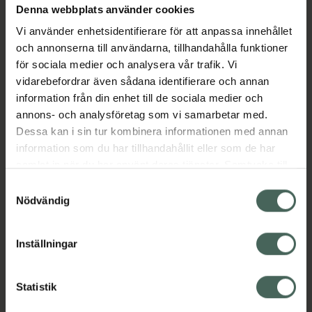
Denna webbplats använder cookies
Aktuella erbjudanden
Vi använder enhetsidentifierare för att anpassa innehållet
och annonserna till användarna, tillhandahålla funktioner
Beskrivning
Dölj
för sociala medier och analysera vår trafik. Vi
vidarebefordrar även sådana identifierare och annan
information från din enhet till de sociala medier och
Läs alltid bipacksedeln innan
annons- och analysföretag som vi samarbetar med.
användning.
Dessa kan i sin tur kombinera informationen med annan
EAN:
05055037402353
information som du har tillhandahållit eller som de har
samlat in när du har använt deras tjänster. Samtycke till
cookies är frivilligt och du kan när som helst ändra eller
Samtyckesval
återkalla ditt samtycke via webbplatsens
Nödvändig
cookieinställningar. Ett återkallat samtycke påverkar inte
lagligheten av behandling som skett innan återkallelsen.
Inställningar
Kronans Apotek finns här för dig. Du hittar oss från Skåne i
syd till Lappland i norr, och online i mobilen och på
datorn. Oavsett vem du är så är det vårt uppdrag att
Statistik
hjälpa just dig att må lite bättre. Välkommen att prata