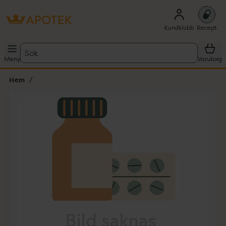
Kundklubb
Recept
Sök
Meny
Varukorg
Hem
Hoppa över Lista
Lista: . Innehåller 1 objekt.