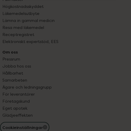
Högkostnadsskyddet
Läkemedelsutbyte
Lämna in gammal medicin
Resa med läkemedel
Receptregistret
Elektroniskt expertstöd, EES
Om oss
Pressrum
Jobba hos oss
Hållbarhet
Samarbeten
Ägare och ledningsgrupp
För leverantörer
Företagskund
Eget apotek
Glädjeeffekten
Cookieinställningar