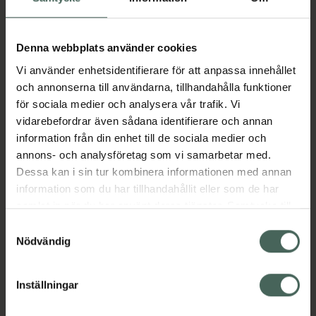
Aktuella erbjudanden
Denna webbplats använder cookies
Vi använder enhetsidentifierare för att anpassa innehållet
Beskrivning
Dölj
och annonserna till användarna, tillhandahålla funktioner
för sociala medier och analysera vår trafik. Vi
vidarebefordrar även sådana identifierare och annan
Läs alltid bipacksedeln innan
information från din enhet till de sociala medier och
användning.
annons- och analysföretag som vi samarbetar med.
Dessa kan i sin tur kombinera informationen med annan
EAN:
07046260218062
information som du har tillhandahållit eller som de har
samlat in när du har använt deras tjänster. Samtycke till
cookies är frivilligt och du kan när som helst ändra eller
Samtyckesval
Bipacksedel från FASS
Visa
återkalla ditt samtycke via webbplatsens
Nödvändig
cookieinställningar. Ett återkallat samtycke påverkar inte
lagligheten av behandling som skett innan återkallelsen.
Inställningar