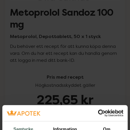
Metoprolol Sandoz 100
mg
Metoprolol, Depottablett, 50 x 1 styck
Du behöver ett recept för att kunna köpa denna
vara. Om du har ett recept kan du handla genom
att logga in med ditt bank-ID.
Pris med recept
Högkostnadsskyddet gäller
225,65 kr
I apotek:
225,65 kr
Köp via ditt recept
Samtycke
Information
Om