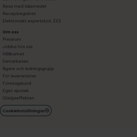
Resa med läkemedel
Receptregistret
Elektroniskt expertstöd, EES
Om oss
Pressrum
Jobba hos oss
Hållbarhet
Samarbeten
Ägare och ledningsgrupp
För leverantörer
Företagskund
Eget apotek
Glädjeeffekten
Cookieinställningar