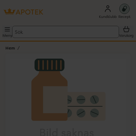
Kundklubb
Recept
Sök
Meny
Varukorg
Hem
Hoppa över Lista
Lista: . Innehåller 1 objekt.