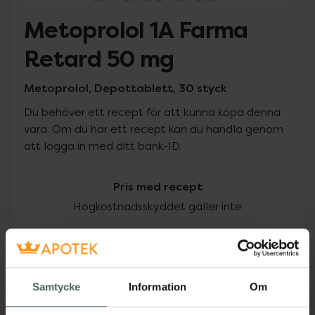
Metoprolol 1A Farma
Retard 50 mg
Metoprolol, Depottablett, 30 styck
Du behöver ett recept för att kunna köpa denna
vara. Om du har ett recept kan du handla genom
att logga in med ditt bank-ID.
Pris med recept
Högkostnadsskyddet gäller inte
75,69 kr
I apotek:
75,69 kr
Samtycke
Information
Om
Köp via ditt recept