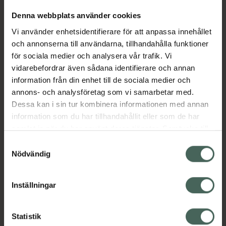
Denna webbplats använder cookies
Aktuella erbjudanden
Vi använder enhetsidentifierare för att anpassa innehållet
och annonserna till användarna, tillhandahålla funktioner
för sociala medier och analysera vår trafik. Vi
Beskrivning
Dölj
vidarebefordrar även sådana identifierare och annan
information från din enhet till de sociala medier och
EAN:
07046260068322
annons- och analysföretag som vi samarbetar med.
Dessa kan i sin tur kombinera informationen med annan
information som du har tillhandahållit eller som de har
samlat in när du har använt deras tjänster. Samtycke till
Bipacksedel från FASS
Visa
cookies är frivilligt och du kan när som helst ändra eller
Samtyckesval
återkalla ditt samtycke via webbplatsens
Nödvändig
cookieinställningar. Ett återkallat samtycke påverkar inte
lagligheten av behandling som skett innan återkallelsen.
Inställningar
Kronans Apotek finns här för dig. Du hittar oss från Skåne i
syd till Lappland i norr, och online i mobilen och på
Statistik
datorn. Oavsett vem du är så är det vårt uppdrag att