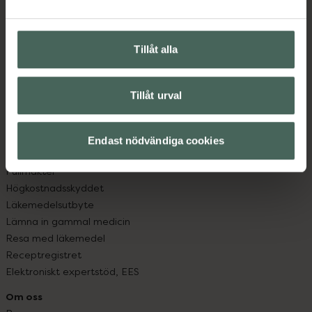
Vanliga frågor
Hitta apotek
Handla tryggt
Tillåt alla
Leverans, betalning och retur
Kundklubb
Tillåt urval
Sajtens tillgänglighet
App
Köpvillkor
Endast nödvändiga cookies
Om recept och läkemedel
Fullmakter
Högkostnadsskyddet
Läkemedelsutbyte
Lämna in gammal medicin
Resa med läkemedel
Receptregistret
Elektroniskt expertstöd, EES
Om oss