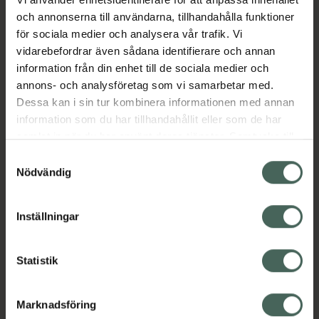
och annonserna till användarna, tillhandahålla funktioner
Aktuella erbjudanden
för sociala medier och analysera vår trafik. Vi
vidarebefordrar även sådana identifierare och annan
information från din enhet till de sociala medier och
Beskrivning
Dölj
annons- och analysföretag som vi samarbetar med.
Dessa kan i sin tur kombinera informationen med annan
information som du har tillhandahållit eller som de har
samlat in när du har använt deras tjänster. Samtycke till
cookies är frivilligt och du kan när som helst ändra eller
Samtyckesval
återkalla ditt samtycke via webbplatsens
Nödvändig
cookieinställningar. Ett återkallat samtycke påverkar inte
Kronans Apotek finns här för dig. Du hittar oss från Skåne i
lagligheten av behandling som skett innan återkallelsen.
syd till Lappland i norr, och online i mobilen och på
Inställningar
datorn. Oavsett vem du är så är det vårt uppdrag att
hjälpa just dig att må lite bättre. Välkommen att prata
med oss.
Statistik
Kundservice
Marknadsföring
Kontakta oss