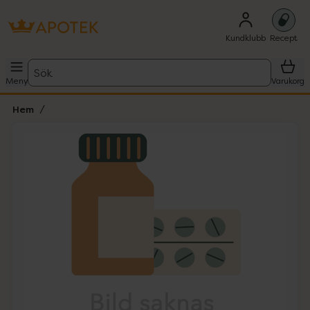
Kundklubb
Recept
Sök
Meny
Varukorg
Hem
Hoppa över Lista
Lista: . Innehåller 1 objekt.