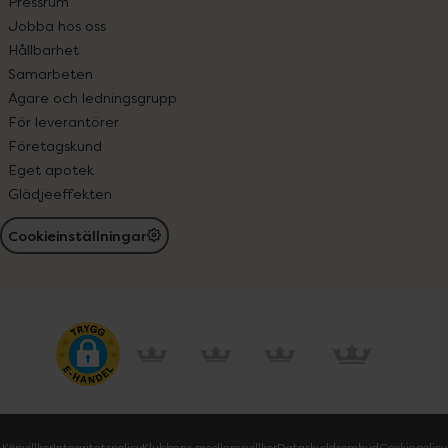
Pressrum
Jobba hos oss
Hållbarhet
Samarbeten
Ägare och ledningsgrupp
För leverantörer
Företagskund
Eget apotek
Glädjeeffekten
Cookieinställningar
Köpvillkor
Integritetspolicy
Klubbens medlemsvillkor
Dataskyddsombud
Cookiepolicy