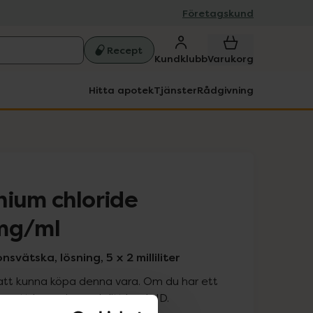
Företagskund
Recept
Kundklubb
Varukorg
Hitta apotek
Tjänster
Rådgivning
nium chloride
 mg/ml
nsvätska, lösning, 5 x 2 milliliter
att kunna köpa denna vara. Om du har ett
 att logga in med ditt bank-ID.