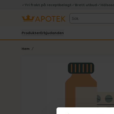
Fri frakt på receptbelagt
Brett utbud
Hälsos
Sök
Produkter
Erbjudanden
Hem
Hoppa över Lista
Lista: . Innehåller 1 objekt.