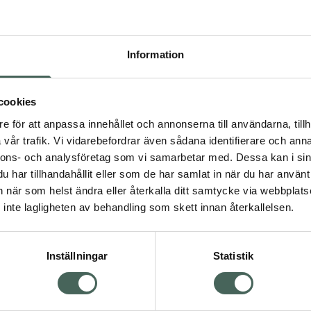
Pr
Högkostna
Information
214
Dölj
cookies
I a
e för att anpassa innehållet och annonserna till användarna, tillh
dning.
vår trafik. Vi vidarebefordrar även sådana identifierare och anna
Kö
nnons- och analysföretag som vi samarbetar med. Dessa kan i sin
har tillhandahållit eller som de har samlat in när du har använt 
an när som helst ändra eller återkalla ditt samtycke via webbplats
Aktuella erbjudanden
inte lagligheten av behandling som skett innan återkallelsen.
Inställningar
Statistik
Kundservice
Om re
ån Skåne i syd
Kontakta oss
Fullma