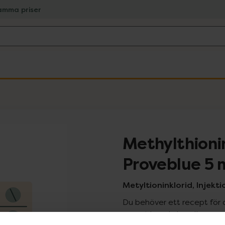
amma priser
Methylthioni
Proveblue 5
Metyltioninklorid, Injektio
Du behöver ett recept för 
recept kan du handla genom