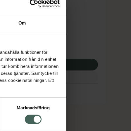
is med recept
dsskyddet gäller inte
Om
8,73 kr
potek:
2148,73 kr
andahålla funktioner för
n information från din enhet
p via ditt recept
 tur kombinera informationen
deras tjänster. Samtycke till
ens cookieinställningar. Ett
Marknadsföring
cept och läkemedel
Om oss
kter
Pressrum