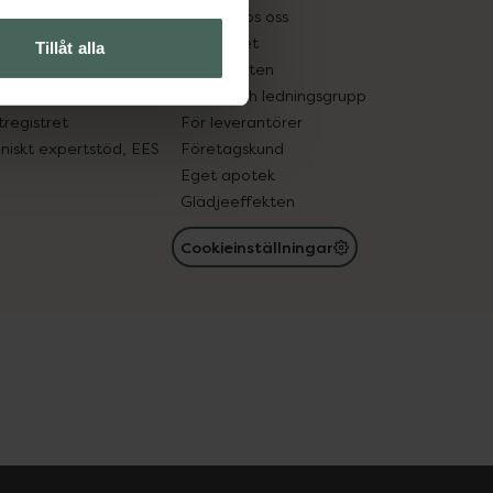
tnadsskyddet
Jobba hos oss
edelsutbyte
Hållbarhet
Tillåt alla
in gammal medicin
Samarbeten
med läkemedel
Ägare och ledningsgrupp
registret
För leverantörer
oniskt expertstöd, EES
Företagskund
Eget apotek
Glädjeeffekten
Cookieinställningar