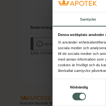
Samtycke
Beskrivning
Denna webbplats använder 
Vi använder enhetsidentifierar
Läs alltid bipacksedeln innan använ
sociala medier och analysera 
EAN:
07046264268704
till de sociala medier och a
med annan information som du 
cookies är frivilligt och du k
återkallat samtycke påverkar 
Samtyckesval
Nödvändig
Kronans Apotek finns här för dig. Du hittar oss fr