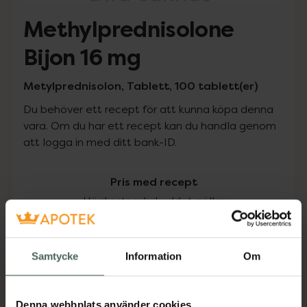
Methylprednisolone
Bijon 16 mg
Metylprednisolon, Tablett, 100 tablett(er)
Du behöver ett recept för att kunna köpa denna
vara. Om du har ett recept kan du handla genom
att logga in med ditt bank-ID.
Pris med recept
Högkostnadsskyddet gäller
531,20 kr
Samtycke
Information
Om
I apotek:
531,20 kr
Köp via ditt recept
Denna webbplats använder cookies