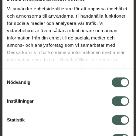
Vi använder enhetsidentifierare för att anpassa innehållet
och annonserna till användarna, tillhandahålla funktioner
Aktuella erbjudanden
för sociala medier och analysera vår trafik. Vi
vidarebefordrar även sådana identifierare och annan
Beskrivning
Dölj
information från din enhet till de sociala medier och
annons- och analysföretag som vi samarbetar med.
Dessa kan i sin tur kombinera informationen med annan
EAN:
04779050101673
information som du har tillhandahållit eller som de har
samlat in när du har använt deras tjänster. Samtycke till
cookies är frivilligt och du kan när som helst ändra eller
Samtyckesval
återkalla ditt samtycke via webbplatsens
Nödvändig
cookieinställningar. Ett återkallat samtycke påverkar inte
lagligheten av behandling som skett innan återkallelsen.
Kronans Apotek finns här för dig. Du hittar oss från Skåne i
Inställningar
syd till Lappland i norr, och online i mobilen och på
datorn. Oavsett vem du är så är det vårt uppdrag att
Statistik
hjälpa just dig att må lite bättre. Välkommen att prata
med oss.