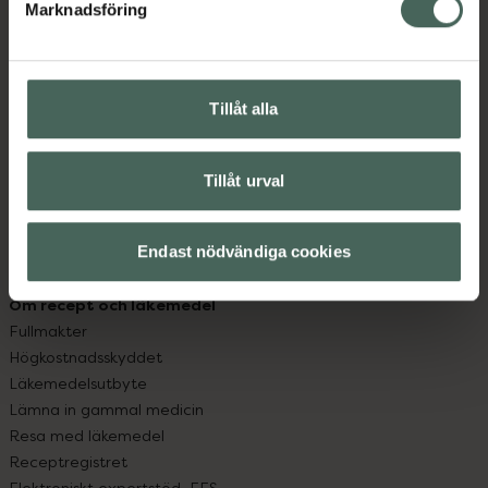
Marknadsföring
Kundservice
Kontakta oss
Vanliga frågor
Hitta apotek
Tillåt alla
Handla tryggt
Leverans, betalning och retur
Tillåt urval
Kundklubb
Sajtens tillgänglighet
App
Endast nödvändiga cookies
Köpvillkor
Om recept och läkemedel
Fullmakter
Högkostnadsskyddet
Läkemedelsutbyte
Lämna in gammal medicin
Resa med läkemedel
Receptregistret
Elektroniskt expertstöd, EES