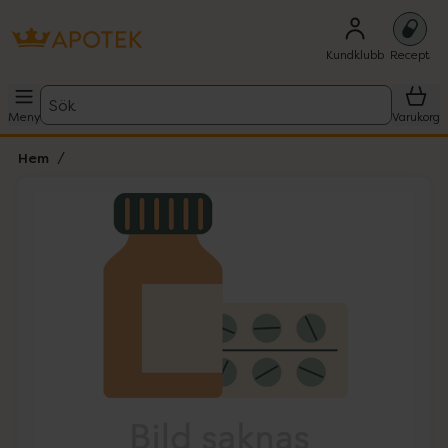
Kundklubb
Recept
Sök
Meny
Varukorg
Hem
Hoppa över Lista
Lista: . Innehåller 1 objekt.