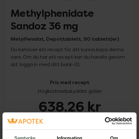
Methylphenidate
Sandoz 36 mg
Metylfenidat, Depottablett, 90 tablett(er)
Du behöver ett recept för att kunna köpa denna
vara. Om du har ett recept kan du handla genom
att logga in med ditt bank-ID.
Pris med recept
Högkostnadsskyddet gäller
638,26 kr
I apotek:
638,26 kr
Köp via ditt recept
Samtycke
Information
Om