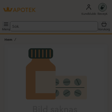
Kundklubb
Recept
Sök
Meny
Varukorg
Hem
Hoppa över Lista
Lista: . Innehåller 1 objekt.