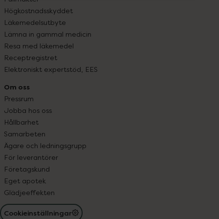
Högkostnadsskyddet
Läkemedelsutbyte
Lämna in gammal medicin
Resa med läkemedel
Receptregistret
Elektroniskt expertstöd, EES
Om oss
Pressrum
Jobba hos oss
Hållbarhet
Samarbeten
Ägare och ledningsgrupp
För leverantörer
Företagskund
Eget apotek
Glädjeeffekten
Cookieinställningar