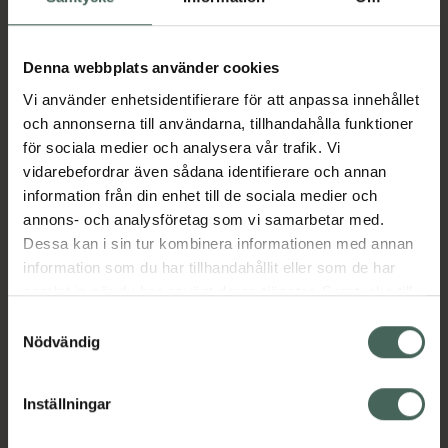
Aktuella erbjudanden
Denna webbplats använder cookies
Vi använder enhetsidentifierare för att anpassa innehållet
Beskrivning
Dölj
och annonserna till användarna, tillhandahålla funktioner
för sociala medier och analysera vår trafik. Vi
vidarebefordrar även sådana identifierare och annan
Läs alltid bipacksedeln innan
information från din enhet till de sociala medier och
användning.
annons- och analysföretag som vi samarbetar med.
Dessa kan i sin tur kombinera informationen med annan
EAN:
07046261793681
information som du har tillhandahållit eller som de har
samlat in när du har använt deras tjänster. Samtycke till
cookies är frivilligt och du kan när som helst ändra eller
Samtyckesval
Bipacksedel från FASS
Visa
återkalla ditt samtycke via webbplatsens
Nödvändig
cookieinställningar. Ett återkallat samtycke påverkar inte
lagligheten av behandling som skett innan återkallelsen.
Inställningar