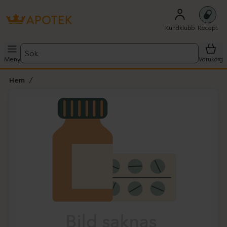
Kundklubb
Recept
Sök
Meny
Varukorg
Hem
Hoppa över Lista
Lista: . Innehåller 1 objekt.