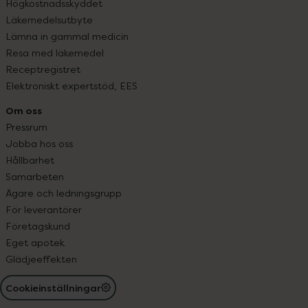
Högkostnadsskyddet
Läkemedelsutbyte
Lämna in gammal medicin
Resa med läkemedel
Receptregistret
Elektroniskt expertstöd, EES
Om oss
Pressrum
Jobba hos oss
Hållbarhet
Samarbeten
Ägare och ledningsgrupp
För leverantörer
Företagskund
Eget apotek
Glädjeeffekten
Cookieinställningar