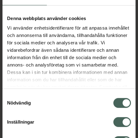
Aktuella erbjudanden
Denna webbplats använder cookies
Vi använder enhetsidentifierare för att anpassa innehållet
Beskrivning
Dölj
och annonserna till användarna, tillhandahålla funktioner
för sociala medier och analysera vår trafik. Vi
vidarebefordrar även sådana identifierare och annan
Läs alltid bipacksedeln innan
information från din enhet till de sociala medier och
användning.
annons- och analysföretag som vi samarbetar med.
Dessa kan i sin tur kombinera informationen med annan
EAN:
05711313001671
information som du har tillhandahållit eller som de har
samlat in när du har använt deras tjänster. Samtycke till
cookies är frivilligt och du kan när som helst ändra eller
Bipacksedel från FASS
Visa
Samtyckesval
återkalla ditt samtycke via webbplatsens
Nödvändig
cookieinställningar. Ett återkallat samtycke påverkar inte
lagligheten av behandling som skett innan återkallelsen.
Inställningar