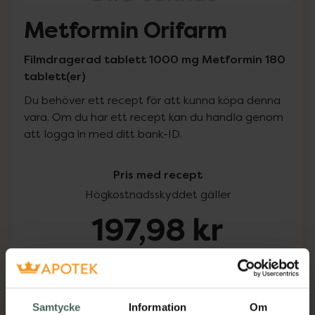
Metformin Orifarm
Filmdragerad tablett 1000 mg Metformin 180
tablett(er)
Du behöver ett recept för att kunna köpa denna
vara. Om du har ett recept kan du handla genom
att logga in med ditt bank-ID.
Pris med recept
Högkostnadsskyddet gäller
197,98 kr
I apotek:
197,98 kr
Köp via ditt recept
Samtycke
Information
Om