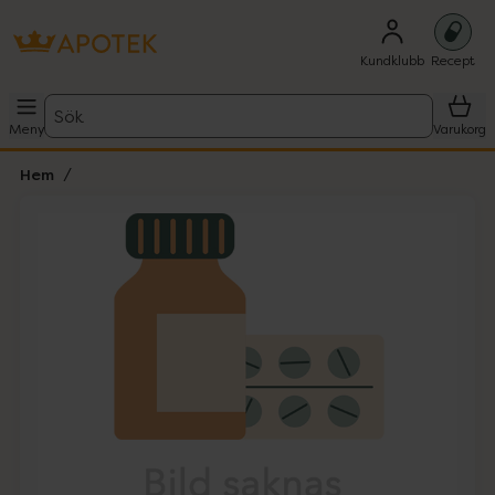
Kundklubb
Recept
Sök
Meny
Varukorg
Hem
Hoppa över Lista
Lista: . Innehåller 1 objekt.