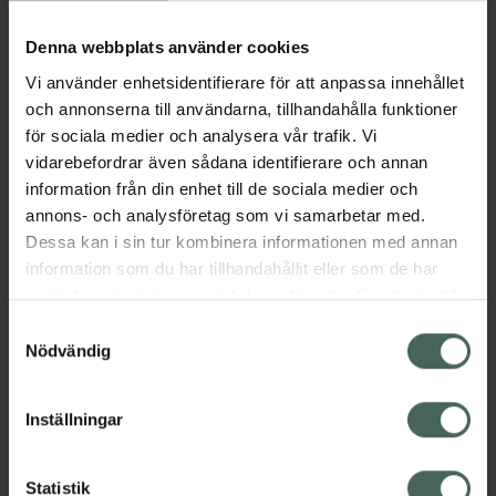
Köp via ditt recept
Denna webbplats använder cookies
Vi använder enhetsidentifierare för att anpassa innehållet
Aktuella erbjudanden
och annonserna till användarna, tillhandahålla funktioner
för sociala medier och analysera vår trafik. Vi
Beskrivning
Dölj
vidarebefordrar även sådana identifierare och annan
information från din enhet till de sociala medier och
annons- och analysföretag som vi samarbetar med.
EAN:
05055565781746
Dessa kan i sin tur kombinera informationen med annan
information som du har tillhandahållit eller som de har
samlat in när du har använt deras tjänster. Samtycke till
Bipacksedel från FASS
Visa
cookies är frivilligt och du kan när som helst ändra eller
Samtyckesval
återkalla ditt samtycke via webbplatsens
Nödvändig
cookieinställningar. Ett återkallat samtycke påverkar inte
lagligheten av behandling som skett innan återkallelsen.
Inställningar
Kronans Apotek finns här för dig. Du hittar oss från Skåne i
syd till Lappland i norr, och online i mobilen och på
Statistik