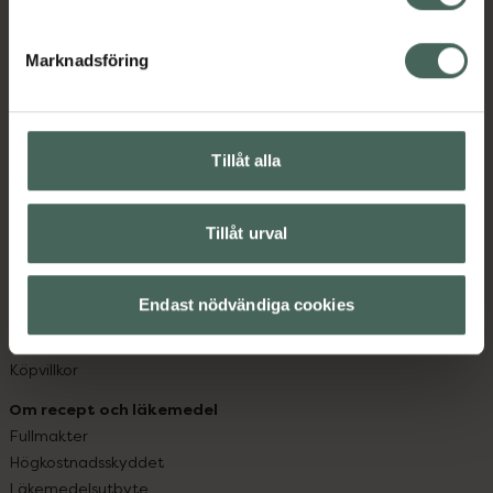
datorn. Oavsett vem du är så är det vårt uppdrag att
hjälpa just dig att må lite bättre. Välkommen att prata
Marknadsföring
med oss.
Kundservice
Kontakta oss
Tillåt alla
Vanliga frågor
Hitta apotek
Tillåt urval
Handla tryggt
Leverans, betalning och retur
Kundklubb
Endast nödvändiga cookies
Sajtens tillgänglighet
App
Köpvillkor
Om recept och läkemedel
Fullmakter
Högkostnadsskyddet
Läkemedelsutbyte