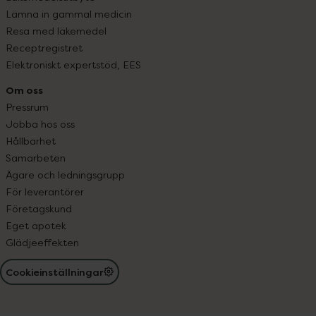
Lämna in gammal medicin
Resa med läkemedel
Receptregistret
Elektroniskt expertstöd, EES
Om oss
Pressrum
Jobba hos oss
Hållbarhet
Samarbeten
Ägare och ledningsgrupp
För leverantörer
Företagskund
Eget apotek
Glädjeeffekten
Cookieinställningar