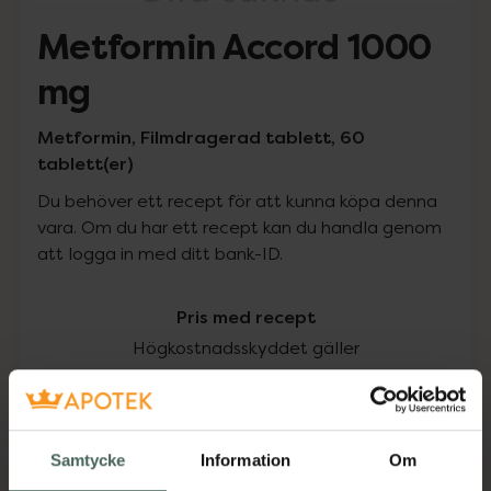
Metformin Accord 1000
mg
Metformin, Filmdragerad tablett, 60
tablett(er)
Du behöver ett recept för att kunna köpa denna
vara. Om du har ett recept kan du handla genom
att logga in med ditt bank-ID.
Pris med recept
Högkostnadsskyddet gäller
80,63 kr
I apotek:
80,63 kr
Samtycke
Information
Om