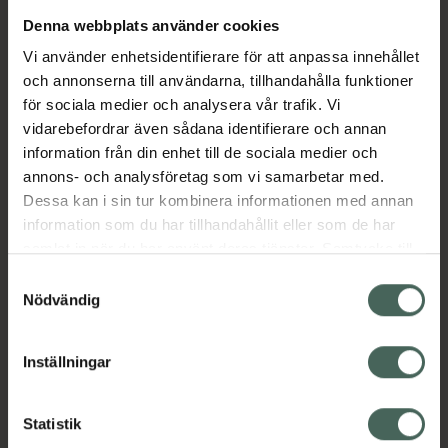
Denna webbplats använder cookies
Aktuella erbjudanden
Vi använder enhetsidentifierare för att anpassa innehållet
och annonserna till användarna, tillhandahålla funktioner
Beskrivning
Dölj
för sociala medier och analysera vår trafik. Vi
vidarebefordrar även sådana identifierare och annan
information från din enhet till de sociala medier och
Läs alltid bipacksedeln innan
annons- och analysföretag som vi samarbetar med.
användning.
Dessa kan i sin tur kombinera informationen med annan
information som du har tillhandahållit eller som de har
EAN:
07350096041313
samlat in när du har använt deras tjänster. Samtycke till
cookies är frivilligt och du kan när som helst ändra eller
Samtyckesval
återkalla ditt samtycke via webbplatsens
Nödvändig
cookieinställningar. Ett återkallat samtycke påverkar inte
lagligheten av behandling som skett innan återkallelsen.
Inställningar
Kronans Apotek finns här för dig. Du hittar oss från Skåne i
syd till Lappland i norr, och online i mobilen och på
Statistik
datorn. Oavsett vem du är så är det vårt uppdrag att