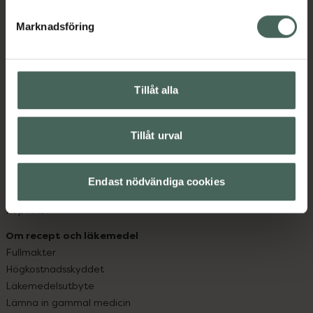
hjälpa just dig att må lite bättre. Välkommen att prata
med oss.
Marknadsföring
Kundservice
Kontakta oss
Tillåt alla
Vanliga frågor
Hitta apotek
Handla tryggt
Tillåt urval
Leverans, betalning och retur
Kundklubb
Sajtens tillgänglighet
Endast nödvändiga cookies
App
Köpvillkor
Om recept och läkemedel
Fullmakter
Högkostnadsskyddet
Läkemedelsutbyte
Lämna in gammal medicin