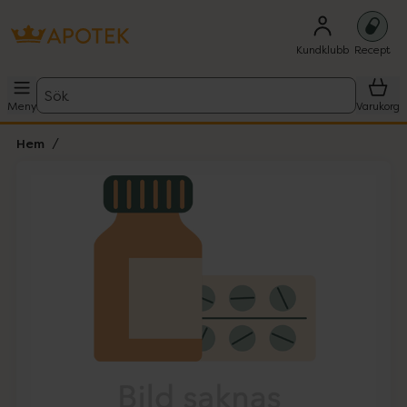
Kundklubb
Recept
Sök
Meny
Varukorg
Hem
Hoppa över Lista
Lista: . Innehåller 1 objekt.