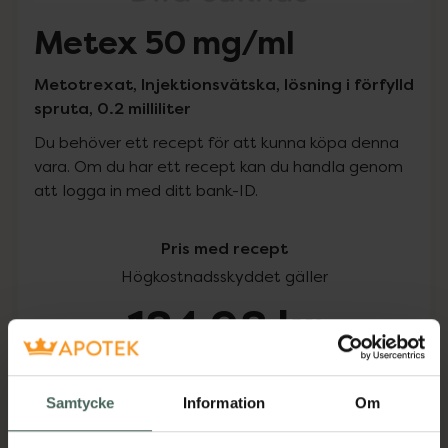
Metex 50 mg/ml
Metotrexat, Injektionsvätska, lösning i förfylld
spruta, 0.2 milliliter
Du behöver ett recept för att kunna köpa denna
vara. Om du har ett recept kan du handla genom
att logga in med ditt bank-ID.
Pris med recept
Högkostnadsskyddet gäller
184,98 kr
I apotek:
184,98 kr
Samtycke
Information
Om
Köp via ditt recept