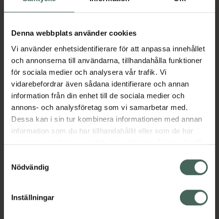
Aktuella erbjudanden
Denna webbplats använder cookies
Vi använder enhetsidentifierare för att anpassa innehållet
Beskrivning
Dölj
och annonserna till användarna, tillhandahålla funktioner
för sociala medier och analysera vår trafik. Vi
vidarebefordrar även sådana identifierare och annan
Läs alltid bipacksedeln innan
information från din enhet till de sociala medier och
användning.
annons- och analysföretag som vi samarbetar med.
Dessa kan i sin tur kombinera informationen med annan
EAN:
07319900002629
information som du har tillhandahållit eller som de har
samlat in när du har använt deras tjänster. Samtycke till
cookies är frivilligt och du kan när som helst ändra eller
Samtyckesval
Bipacksedel från FASS
Visa
återkalla ditt samtycke via webbplatsens
Nödvändig
cookieinställningar. Ett återkallat samtycke påverkar inte
lagligheten av behandling som skett innan återkallelsen.
Inställningar