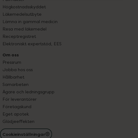
Högkostnadsskyddet
Läkemedelsutbyte
Lämna in gammal medicin
Resa med läkemedel
Receptregistret
Elektroniskt expertstöd, EES
Om oss
Pressrum
Jobba hos oss
Hållbarhet
Samarbeten
Ägare och ledningsgrupp
För leverantörer
Företagskund
Eget apotek
Glädjeeffekten
Cookieinställningar