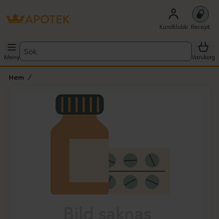
Kundklubb
Recept
Sök
Meny
Varukorg
Hem
Hoppa över Lista
Lista: . Innehåller 1 objekt.