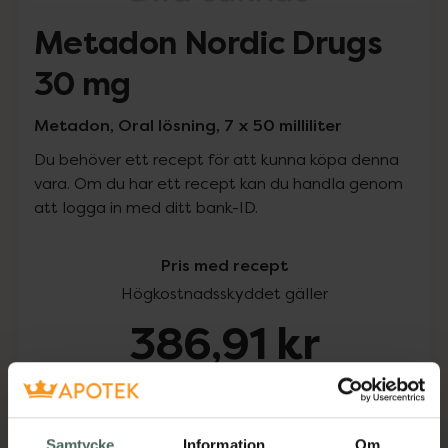
Metadon Nordic Drugs
30 mg
Metadon, Oral lösning, 7 x 50 milliliter
Du behöver ett recept för att kunna köpa denna
vara. Om du har ett recept kan du handla genom
att logga in med ditt bank-ID.
Pris med recept
Högkostnadsskyddet gäller
386,91 kr
I apotek:
386,91 kr
Köp via ditt recept
Samtycke
Information
Om