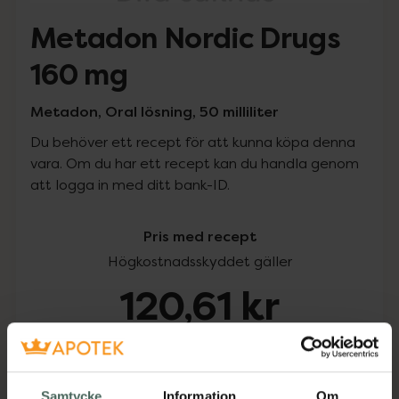
Metadon Nordic Drugs
160 mg
Metadon, Oral lösning, 50 milliliter
Du behöver ett recept för att kunna köpa denna
vara. Om du har ett recept kan du handla genom
att logga in med ditt bank-ID.
Pris med recept
Högkostnadsskyddet gäller
120,61 kr
I apotek:
120,61 kr
Köp via ditt recept
Samtycke
Information
Om