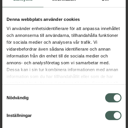
Aktuella erbjudanden
Denna webbplats använder cookies
Vi använder enhetsidentifierare för att anpassa innehållet
Beskrivning
Dölj
och annonserna till användarna, tillhandahålla funktioner
för sociala medier och analysera vår trafik. Vi
vidarebefordrar även sådana identifierare och annan
Läs alltid bipacksedeln innan
information från din enhet till de sociala medier och
användning.
annons- och analysföretag som vi samarbetar med.
Dessa kan i sin tur kombinera informationen med annan
EAN:
07319900973646
information som du har tillhandahållit eller som de har
samlat in när du har använt deras tjänster. Samtycke till
cookies är frivilligt och du kan när som helst ändra eller
Samtyckesval
Bipacksedel från FASS
Visa
återkalla ditt samtycke via webbplatsens
Nödvändig
cookieinställningar. Ett återkallat samtycke påverkar inte
lagligheten av behandling som skett innan återkallelsen.
Inställningar