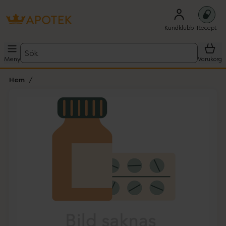
Kundklubb
Recept
Sök
Meny
Varukorg
Hem
Hoppa över Lista
Lista: . Innehåller 1 objekt.