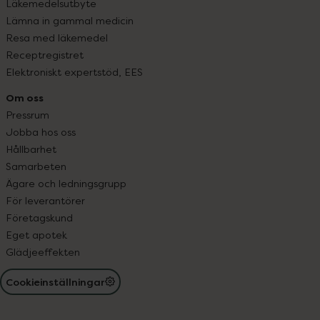
Läkemedelsutbyte
Lämna in gammal medicin
Resa med läkemedel
Receptregistret
Elektroniskt expertstöd, EES
Om oss
Pressrum
Jobba hos oss
Hållbarhet
Samarbeten
Ägare och ledningsgrupp
För leverantörer
Företagskund
Eget apotek
Glädjeeffekten
Cookieinställningar