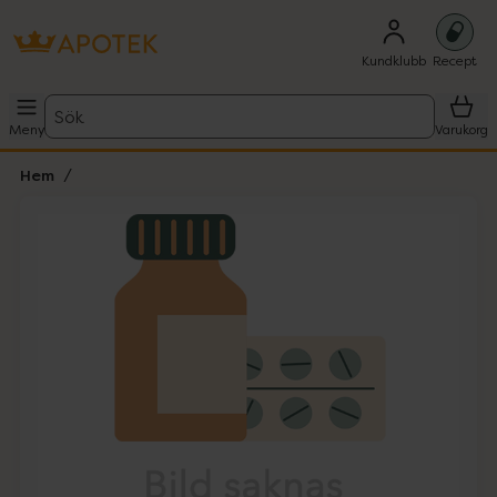
Kundklubb
Recept
Sök
Meny
Varukorg
Hem
Hoppa över Lista
Lista: . Innehåller 1 objekt.