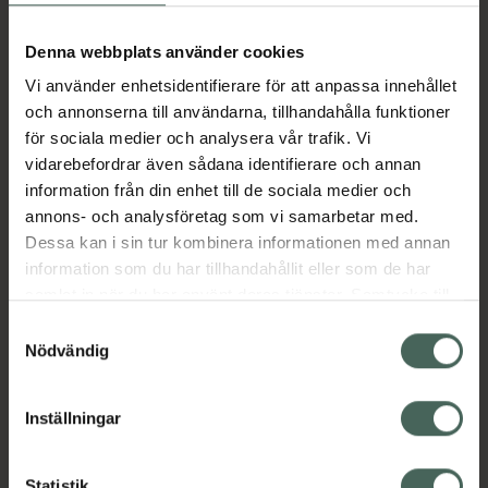
Aktuella erbjudanden
Denna webbplats använder cookies
Vi använder enhetsidentifierare för att anpassa innehållet
Beskrivning
Dölj
och annonserna till användarna, tillhandahålla funktioner
för sociala medier och analysera vår trafik. Vi
vidarebefordrar även sådana identifierare och annan
Läs alltid bipacksedeln innan
information från din enhet till de sociala medier och
användning.
annons- och analysföretag som vi samarbetar med.
EAN:
07319900973301
Dessa kan i sin tur kombinera informationen med annan
information som du har tillhandahållit eller som de har
samlat in när du har använt deras tjänster. Samtycke till
Bipacksedel från FASS
Visa
cookies är frivilligt och du kan när som helst ändra eller
Samtyckesval
återkalla ditt samtycke via webbplatsens
Nödvändig
cookieinställningar. Ett återkallat samtycke påverkar inte
lagligheten av behandling som skett innan återkallelsen.
Inställningar
Kronans Apotek finns här för dig. Du hittar oss från Skåne i
Statistik