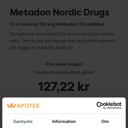
Metadon Nordic Drugs
Oral lösning 130 mg Metadon 50 milliliter
Du behöver ett recept för att kunna köpa denna
vara. Om du har ett recept kan du handla genom
att logga in med ditt bank-ID.
Pris med recept
Högkostnadsskyddet gäller
127,22 kr
I apotek:
127,22 kr
Köp via ditt recept
Samtycke
Information
Om