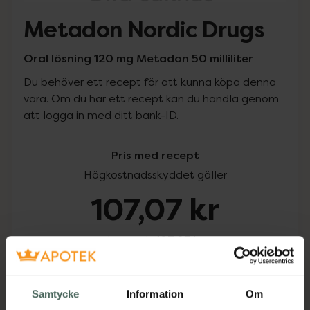
Metadon Nordic Drugs
Oral lösning 120 mg Metadon 50 milliliter
Du behöver ett recept för att kunna köpa denna
vara. Om du har ett recept kan du handla genom
att logga in med ditt bank-ID.
Pris med recept
Högkostnadsskyddet gäller
107,07 kr
I apotek:
107,07 kr
Köp via ditt recept
Samtycke
Information
Om