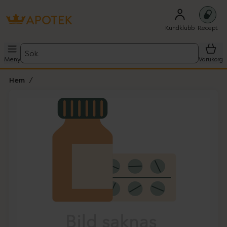
Kundklubb
Recept
Sök
Meny
Varukorg
Hem
Hoppa över Lista
Lista: . Innehåller 1 objekt.