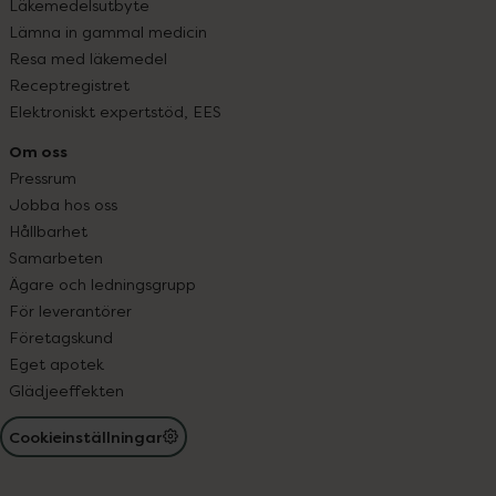
Läkemedelsutbyte
Lämna in gammal medicin
Resa med läkemedel
Receptregistret
Elektroniskt expertstöd, EES
Om oss
Pressrum
Jobba hos oss
Hållbarhet
Samarbeten
Ägare och ledningsgrupp
För leverantörer
Företagskund
Eget apotek
Glädjeeffekten
Cookieinställningar