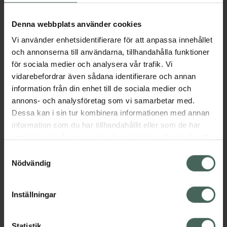
Aktuella erbjudanden
Denna webbplats använder cookies
Vi använder enhetsidentifierare för att anpassa innehållet
Beskrivning
Dölj
och annonserna till användarna, tillhandahålla funktioner
för sociala medier och analysera vår trafik. Vi
vidarebefordrar även sådana identifierare och annan
Läs alltid bipacksedeln innan
information från din enhet till de sociala medier och
användning.
annons- och analysföretag som vi samarbetar med.
EAN:
07319900973189
Dessa kan i sin tur kombinera informationen med annan
information som du har tillhandahållit eller som de har
samlat in när du har använt deras tjänster. Samtycke till
Bipacksedel från FASS
Visa
cookies är frivilligt och du kan när som helst ändra eller
Samtyckesval
återkalla ditt samtycke via webbplatsens
Nödvändig
cookieinställningar. Ett återkallat samtycke påverkar inte
lagligheten av behandling som skett innan återkallelsen.
Inställningar
Kronans Apotek finns här för dig. Du hittar oss från Skåne i
Statistik