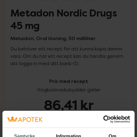
Metadon Nordic Drugs
45 mg
Metadon, Oral lösning, 50 milliliter
Du behöver ett recept för att kunna köpa denna
vara. Om du har ett recept kan du handla genom
att logga in med ditt bank-ID.
Pris med recept
Högkostnadsskyddet gäller
86,41 kr
I apotek:
86,41 kr
Köp via ditt recept
Samtycke
Information
Om