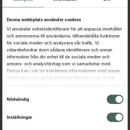
Aktuella erbjudanden
Denna webbplats använder cookies
Vi använder enhetsidentifierare för att anpassa innehållet
Beskrivning
Dölj
och annonserna till användarna, tillhandahålla funktioner
för sociala medier och analysera vår trafik. Vi
vidarebefordrar även sådana identifierare och annan
Läs alltid bipacksedeln innan
information från din enhet till de sociala medier och
användning.
annons- och analysföretag som vi samarbetar med.
Dessa kan i sin tur kombinera informationen med annan
EAN:
07319900972168
information som du har tillhandahållit eller som de har
samlat in när du har använt deras tjänster. Samtycke till
cookies är frivilligt och du kan när som helst ändra eller
Samtyckesval
Bipacksedel från FASS
Visa
återkalla ditt samtycke via webbplatsens
Nödvändig
cookieinställningar. Ett återkallat samtycke påverkar inte
lagligheten av behandling som skett innan återkallelsen.
Inställningar