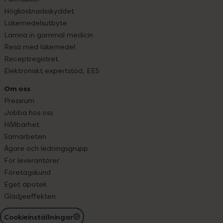
Högkostnadsskyddet
Läkemedelsutbyte
Lämna in gammal medicin
Resa med läkemedel
Receptregistret
Elektroniskt expertstöd, EES
Om oss
Pressrum
Jobba hos oss
Hållbarhet
Samarbeten
Ägare och ledningsgrupp
För leverantörer
Företagskund
Eget apotek
Glädjeeffekten
Cookieinställningar