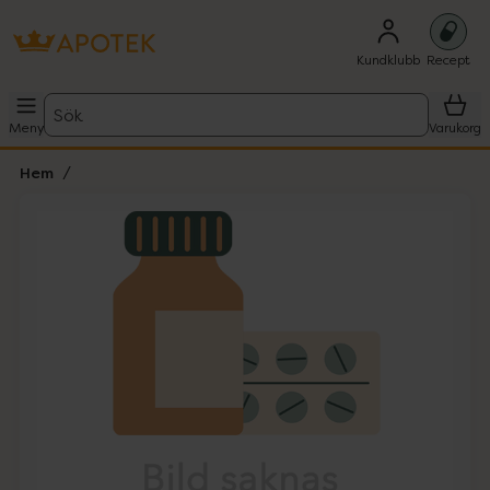
Kundklubb
Recept
Sök
Meny
Varukorg
Hem
Hoppa över Lista
Lista: . Innehåller 1 objekt.