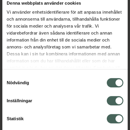
Denna webbplats använder cookies
Aktuella erbjudanden
Vi använder enhetsidentifierare för att anpassa innehållet
och annonserna till användarna, tillhandahålla funktioner
Beskrivning
Dölj
för sociala medier och analysera vår trafik. Vi
vidarebefordrar även sådana identifierare och annan
information från din enhet till de sociala medier och
EAN:
07051391200459
annons- och analysföretag som vi samarbetar med.
Dessa kan i sin tur kombinera informationen med annan
information som du har tillhandahållit eller som de har
Bipacksedel från FASS
Visa
samlat in när du har använt deras tjänster. Samtycke till
cookies är frivilligt och du kan när som helst ändra eller
Samtyckesval
återkalla ditt samtycke via webbplatsens
Nödvändig
cookieinställningar. Ett återkallat samtycke påverkar inte
lagligheten av behandling som skett innan återkallelsen.
Inställningar
Kronans Apotek finns här för dig. Du hittar oss från Skåne i
syd till Lappland i norr, och online i mobilen och på
datorn. Oavsett vem du är så är det vårt uppdrag att
Statistik
hjälpa just dig att må lite bättre. Välkommen att prata