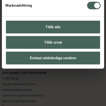
med oss.
Marknadsföring
Kundservice
Kontakta oss
Vanliga frågor
Tillåt alla
Hitta apotek
Handla tryggt
Leverans, betalning och retur
Tillåt urval
Kundklubb
Sajtens tillgänglighet
Endast nödvändiga cookies
App
Köpvillkor
Om recept och läkemedel
Fullmakter
Högkostnadsskyddet
Läkemedelsutbyte
Lämna in gammal medicin
Resa med läkemedel