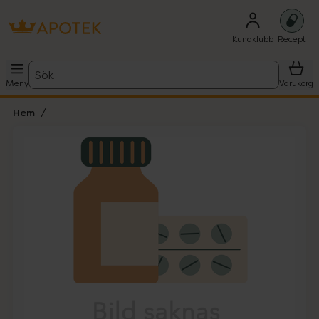
Kundklubb
Recept
Sök
Meny
Varukorg
Hem
Hoppa över Lista
Lista: . Innehåller 1 objekt.