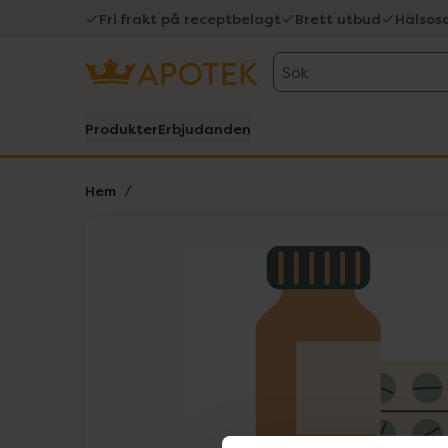
Fri frakt på receptbelagt
Brett utbud
Hälsos
Sök
Produkter
Erbjudanden
Hem
Hoppa över Lista
Lista: . Innehåller 1 objekt.