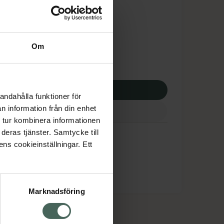
tnadsskyddet gäller
,35 kr
Om
apotek:
95,35 kr
p via ditt recept
andahålla funktioner för
n information från din enhet
 tur kombinera informationen
deras tjänster. Samtycke till
ens cookieinställningar. Ett
Marknadsföring
cept och läkemedel
Om oss