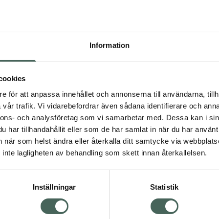
Högkos
95
Information
Dölj
I 
cookies
Kö
dning.
e för att anpassa innehållet och annonserna till användarna, tillh
vår trafik. Vi vidarebefordrar även sådana identifierare och anna
nnons- och analysföretag som vi samarbetar med. Dessa kan i sin
Aktuella erbjudanden
har tillhandahållit eller som de har samlat in när du har använt 
an när som helst ändra eller återkalla ditt samtycke via webbplats
Visa
inte lagligheten av behandling som skett innan återkallelsen.
Inställningar
Statistik
Kundservice
Om re