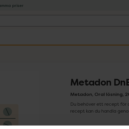
amma priser
Metadon DnE
Metadon, Oral lösning, 20 
Du behöver ett recept för 
recept kan du handla genom
Pr