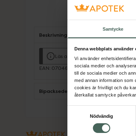
Samtycke
Beskrivning
Denna webbplats använder 
Läs alltid bipacksedeln innan använ
Vi använder enhetsidentifierar
sociala medier och analysera 
EAN:
07046260251083
till de sociala medier och a
med annan information som du 
cookies är frivilligt och du k
Bipacksedel från FASS
återkallat samtycke påverkar 
Samtyckesval
Nödvändig