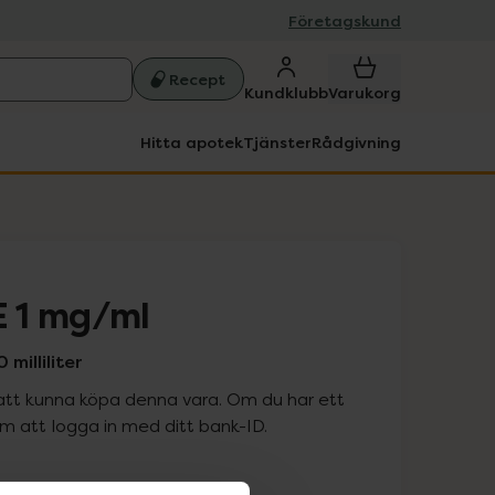
Företagskund
Recept
Kundklubb
Varukorg
Hitta apotek
Tjänster
Rådgivning
 1 mg/ml
milliliter
att kunna köpa denna vara. Om du har ett
 att logga in med ditt bank-ID.
is med recept