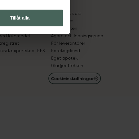
kter
Pressrum
tnadsskyddet
Jobba hos oss
Tillåt alla
edelsutbyte
Hållbarhet
in gammal medicin
Samarbeten
med läkemedel
Ägare och ledningsgrupp
registret
För leverantörer
oniskt expertstöd, EES
Företagskund
Eget apotek
Glädjeeffekten
Cookieinställningar