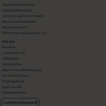
Högkostnadsskyddet
Läkemedelsutbyte
Lämna in gammal medicin
Resa med läkemedel
Receptregistret
Elektroniskt expertstöd, EES
Om oss
Pressrum
Jobba hos oss
Hållbarhet
Samarbeten
Ägare och ledningsgrupp
För leverantörer
Företagskund
Eget apotek
Glädjeeffekten
Cookieinställningar