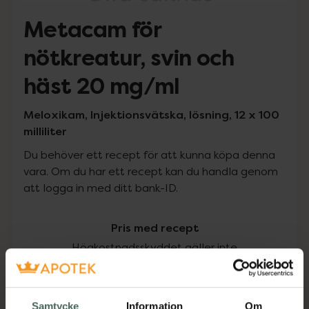
Metacam för
nötkreatur, svin och
häst 20 mg/ml
Meloxikam, Injektionsvätska, lösning, 12 x 100
milliliter
Du behöver ett recept för att kunna köpa denna
vara. Om du har ett recept kan du handla genom
att logga in med ditt bank-ID.
Pris med recept
Högkostnadsskyddet gäller inte
3578 kr
Samtycke
Information
Om