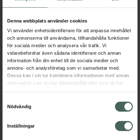
I apotek:
3578 kr
Köp via ditt recept
Denna webbplats använder cookies
Vi använder enhetsidentifierare för att anpassa innehållet
och annonserna till användarna, tillhandahålla funktioner
Aktuella erbjudanden
för sociala medier och analysera vår trafik. Vi
vidarebefordrar även sådana identifierare och annan
Beskrivning
Dölj
information från din enhet till de sociala medier och
annons- och analysföretag som vi samarbetar med.
Dessa kan i sin tur kombinera informationen med annan
Läs alltid bipacksedeln innan
information som du har tillhandahållit eller som de har
användning.
samlat in när du har använt deras tjänster. Samtycke till
cookies är frivilligt och du kan när som helst ändra eller
EAN:
04028691519850
Samtyckesval
återkalla ditt samtycke via webbplatsens
Nödvändig
cookieinställningar. Ett återkallat samtycke påverkar inte
lagligheten av behandling som skett innan återkallelsen.
Inställningar