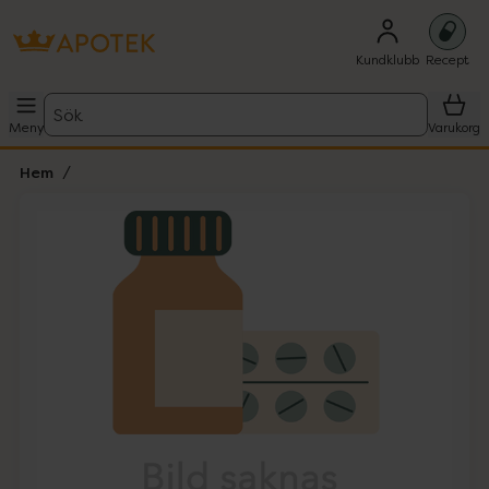
Kundklubb
Recept
Sök
Meny
Varukorg
Hem
Hoppa över Lista
Lista: . Innehåller 1 objekt.