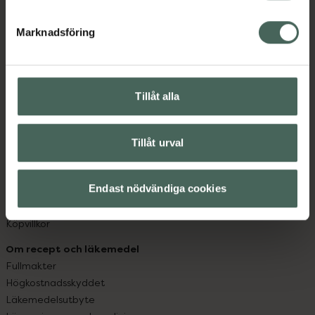
hjälpa just dig att må lite bättre. Välkommen att prata
Marknadsföring
med oss.
Kundservice
Kontakta oss
Tillåt alla
Vanliga frågor
Hitta apotek
Handla tryggt
Tillåt urval
Leverans, betalning och retur
Kundklubb
Endast nödvändiga cookies
Sajtens tillgänglighet
App
Köpvillkor
Om recept och läkemedel
Fullmakter
Högkostnadsskyddet
Läkemedelsutbyte