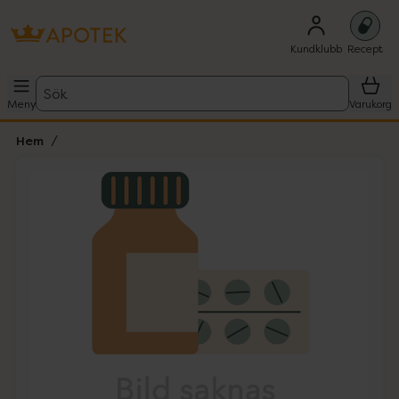
Kundklubb
Recept
Sök
Meny
Varukorg
Hem
Hoppa över Lista
Lista: . Innehåller 1 objekt.