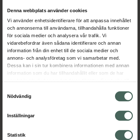
Denna webbplats använder cookies
Aktuella erbjudanden
Vi använder enhetsidentifierare för att anpassa innehållet
och annonserna till användarna, tillhandahålla funktioner
för sociala medier och analysera vår trafik. Vi
Beskrivning
Dölj
vidarebefordrar även sådana identifierare och annan
information från din enhet till de sociala medier och
annons- och analysföretag som vi samarbetar med.
Läs alltid bipacksedeln innan
Dessa kan i sin tur kombinera informationen med annan
användning.
information som du har tillhandahållit eller som de har
EAN:
04028691528050
samlat in när du har använt deras tjänster. Samtycke till
cookies är frivilligt och du kan när som helst ändra eller
Samtyckesval
återkalla ditt samtycke via webbplatsens
Nödvändig
cookieinställningar. Ett återkallat samtycke påverkar inte
lagligheten av behandling som skett innan återkallelsen.
Inställningar
Kronans Apotek finns här för dig. Du hittar oss från Skåne i
syd till Lappland i norr, och online i mobilen och på
Statistik
datorn. Oavsett vem du är så är det vårt uppdrag att