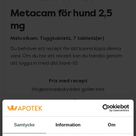
Metacam för hund 2,5
mg
Meloxikam, Tuggtablett, 7 tablett(er)
Du behöver ett recept för att kunna köpa denna
vara. Om du har ett recept kan du handla genom
att logga in med ditt bank-ID.
Pris med recept
Högkostnadsskyddet gäller inte
153 kr
I apotek:
153 kr
Samtycke
Information
Om
Köp via ditt recept