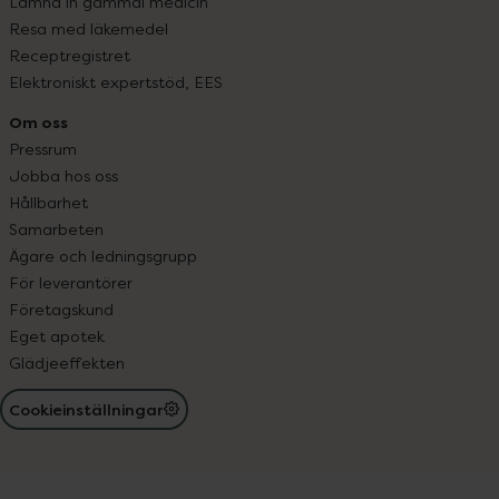
Lämna in gammal medicin
Resa med läkemedel
Receptregistret
Elektroniskt expertstöd, EES
Om oss
Pressrum
Jobba hos oss
Hållbarhet
Samarbeten
Ägare och ledningsgrupp
För leverantörer
Företagskund
Eget apotek
Glädjeeffekten
Cookieinställningar